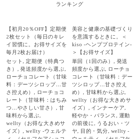
ランキング
1
2
【初月20％OFF】定期便
美容と健康の基礎づくり
2枚セット（毎日のキレ
を意識するときに。＜
イ習慣に。お得サイズを
kiso -ヘンププロテイン-
毎月2枚お届け）
＞【お得サイズ】
セット, 定期便（特典つ
単回（1回のみ）, 発送
き）, 発送頻度から選ぶ,
頻度から選ぶ, ローチョ
ローチョコレート（甘味
コレート（甘味料：デー
料：デーツシロップ…甘
ツシロップ…甘さ控え
さ控えめ）, ローチョコ
め）, 甘味料から選ぶ,
レート（甘味料：はちみ
wellty（お得な大きめサ
つ…やさしい甘さ）, 甘
イズ）, インナーケア,
味料から選ぶ,
軽やか・バランス, 運動
wellty（お得な大きめサ
の前後に, うるおい・ツ
イズ）, wellty -ウェルテ
ヤ, 目的・気分, wellty -
ィ- （セルフケアショコ
ウェルティ- （セルフケ