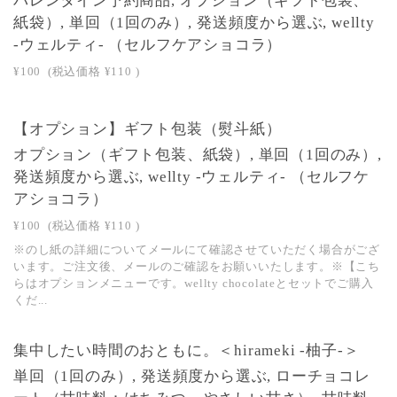
バレンタイン予約商品, オプション（ギフト包装、
紙袋）, 単回（1回のみ）, 発送頻度から選ぶ, wellty
-ウェルティ- （セルフケアショコラ）
¥100
(税込価格
¥110
)
【オプション】ギフト包装（熨斗紙）
オプション（ギフト包装、紙袋）, 単回（1回のみ）,
発送頻度から選ぶ, wellty -ウェルティ- （セルフケ
アショコラ）
¥100
(税込価格
¥110
)
※のし紙の詳細についてメールにて確認させていただく場合がござ
います。ご注文後、メールのご確認をお願いいたします。※【こち
らはオプションメニューです。wellty chocolateとセットでご購入
くだ...
SOLD OUT
集中したい時間のおともに。＜hirameki -柚子-＞
単回（1回のみ）, 発送頻度から選ぶ, ローチョコレ