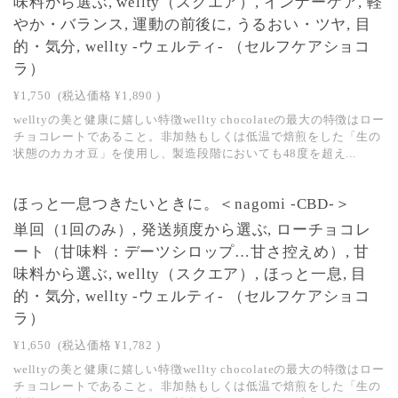
味料から選ぶ, wellty（スクエア）, インナーケア, 軽
やか・バランス, 運動の前後に, うるおい・ツヤ, 目
的・気分, wellty -ウェルティ- （セルフケアショコ
ラ）
¥1,750
(税込価格
¥1,890
)
welltyの美と健康に嬉しい特徴wellty chocolateの最大の特徴はロー
チョコレートであること。非加熱もしくは低温で焙煎をした「生の
状態のカカオ豆」を使用し、製造段階においても48度を超え...
ほっと一息つきたいときに。＜nagomi -CBD-＞
単回（1回のみ）, 発送頻度から選ぶ, ローチョコレ
ート（甘味料：デーツシロップ…甘さ控えめ）, 甘
味料から選ぶ, wellty（スクエア）, ほっと一息, 目
的・気分, wellty -ウェルティ- （セルフケアショコ
ラ）
¥1,650
(税込価格
¥1,782
)
welltyの美と健康に嬉しい特徴wellty chocolateの最大の特徴はロー
チョコレートであること。非加熱もしくは低温で焙煎をした「生の