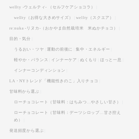
wellty -ウェルティ- （セルフケアショコラ）
wellty（お得な大きめサイズ）
wellty（スクエア）
re:nuka -リヌカ-（おかやま自然栽培米 米ぬかチョコ）
目的・気分
うるおい・ツヤ
運動の前後に
集中・エネルギー
軽やか・バランス
インナーケア
ぬくもり
ほっと一息
インナーコンディンション
LA・NYトレンド「機能性きのこ」入りチョコ
甘味料から選ぶ
ローチョコレート（甘味料：はちみつ…やさしい甘さ）
ローチョコレート（甘味料：デーツシロップ…甘さ控え
め）
発送頻度から選ぶ