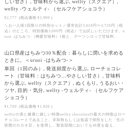
しい甘さ）, 甘味料から選ぶ, wellty（スクエア）,
wellty -ウェルティ- （セルフケアショコラ）
¥2,777
(税込価格
¥2,999
)
＼お一人様1回限りの特別セット／通常合計3,618円〜3,726円（税
込）のところ、特別価格3,000円（税込）でお試しいただけます。u
ruoi -はちみつ-（蜂蜜甘味料）1枚と、デーツシロップ甘味料...
山口県産はちみつ30％配合：暮らしに潤いを求める
ときに。＜uruoi -はちみつ-＞
単回（1回のみ）, 発送頻度から選ぶ, ローチョコレ
ート（甘味料：はちみつ…やさしい甘さ）, 甘味料
から選ぶ, wellty（スクエア）, ぬくもり, うるおい・
ツヤ, 目的・気分, wellty -ウェルティ- （セルフケア
ショコラ）
¥1,700
(税込価格
¥1,836
)
welltyの美と健康に嬉しい特徴wellty chocolateの最大の特徴はロー
チョコレートであること。非加熱もしくは低温で焙煎をした「生の
状態のカカオ豆」を使用し、製造段階においても48度を超え...