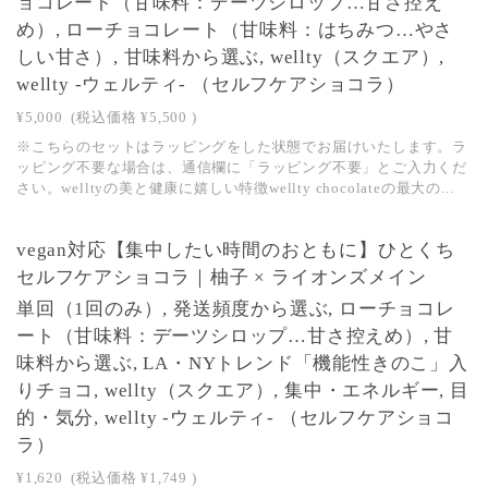
ョコレート（甘味料：デーツシロップ…甘さ控え
め）, ローチョコレート（甘味料：はちみつ…やさ
しい甘さ）, 甘味料から選ぶ, wellty（スクエア）,
wellty -ウェルティ- （セルフケアショコラ）
¥5,000
(税込価格
¥5,500
)
※こちらのセットはラッピングをした状態でお届けいたします。ラ
ッピング不要な場合は、通信欄に「ラッピング不要」とご入力くだ
さい。welltyの美と健康に嬉しい特徴wellty chocolateの最大の...
NEW
vegan対応【集中したい時間のおともに】ひとくち
SOLD OUT
セルフケアショコラ｜柚子 × ライオンズメイン
単回（1回のみ）, 発送頻度から選ぶ, ローチョコレ
ート（甘味料：デーツシロップ…甘さ控えめ）, 甘
味料から選ぶ, LA・NYトレンド「機能性きのこ」入
りチョコ, wellty（スクエア）, 集中・エネルギー, 目
的・気分, wellty -ウェルティ- （セルフケアショコ
ラ）
¥1,620
(税込価格
¥1,749
)