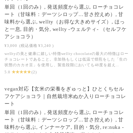
単回（1回のみ）, 発送頻度から選ぶ, ローチョコレ
ート（甘味料：デーツシロップ…甘さ控えめ）, 甘
味料から選ぶ, wellty（お得な大きめサイズ）, ほっ
と一息, 目的・気分, wellty -ウェルティ- （セルフケ
アショコラ）
¥3,000
(税込価格
¥3,240
)
welltyの美と健康に嬉しい特徴wellty chocolateの最大の特徴はロー
チョコレートであること。非加熱もしくは低温で焙煎をした「生の
状態のカカオ豆」を使用し、製造段階においても48度を超え...
★ ★ ★ ★ ★
5.0
(2)
NEW
vegan対応【玄米の栄養をぎゅっと】ひとくちセル
フケアショコラ｜自然栽培米ぬか入りローチョコレ
ート
単回（1回のみ）, 発送頻度から選ぶ, ローチョコレ
ート（甘味料：デーツシロップ…甘さ控えめ）, 甘
味料から選ぶ, インナーケア, 目的・気分, re:nuka -