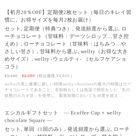
【初月20％OFF】定期便2枚セット（毎日のキレイ習
慣に。お得サイズを毎月2枚お届け）
セット, 定期便（特典つき）, 発送頻度から選ぶ, ロ
ーチョコレート（甘味料：デーツシロップ…甘さ控
えめ）, ローチョコレート（甘味料：はちみつ…や
さしい甘さ）, 甘味料から選ぶ, wellty（お得な大き
めサイズ）, wellty -ウェルティ- （セルフケアショ
コラ）
¥5,100
¥4,080
(税込価格
¥4,406
)
welltyの美と健康に嬉しい特徴wellty chocolateの最大の特徴はロー
チョコレートであること。非加熱もしくは低温で焙煎をした「生の
状態のカカオ豆」を使用し、製造段階においても48度を超え...
エシカルギフトセット ― Ecoffee Cup × wellty
chocolate Square ―
セット, 単回（1回のみ）, 発送頻度から選ぶ, ローチ