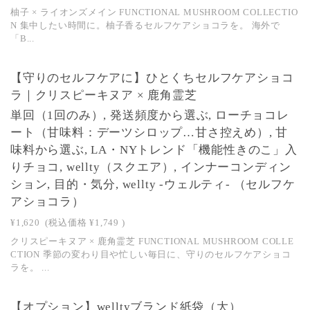
柚子 × ライオンズメイン FUNCTIONAL MUSHROOM COLLECTIO
N 集中したい時間に。柚子香るセルフケアショコラを。 海外で
「B...
NEW
【守りのセルフケアに】ひとくちセルフケアショコ
SOLD OUT
ラ｜クリスピーキヌア × 鹿角霊芝
単回（1回のみ）, 発送頻度から選ぶ, ローチョコレ
ート（甘味料：デーツシロップ…甘さ控えめ）, 甘
味料から選ぶ, LA・NYトレンド「機能性きのこ」入
りチョコ, wellty（スクエア）, インナーコンディン
ション, 目的・気分, wellty -ウェルティ- （セルフケ
アショコラ）
¥1,620
(税込価格
¥1,749
)
クリスピーキヌア × 鹿角霊芝 FUNCTIONAL MUSHROOM COLLE
CTION 季節の変わり目や忙しい毎日に、守りのセルフケアショコ
ラを。 ...
【オプション】welltyブランド紙袋（大）