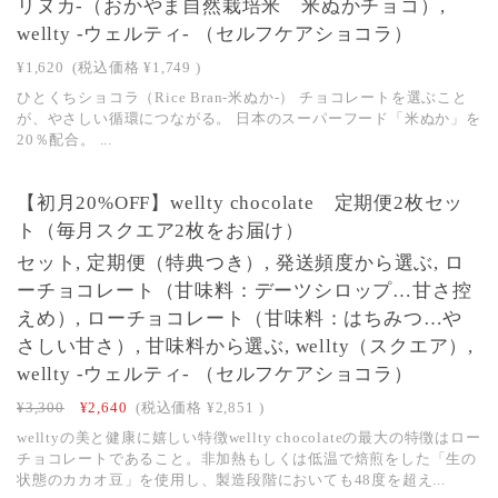
リヌカ-（おかやま自然栽培米 米ぬかチョコ）,
wellty -ウェルティ- （セルフケアショコラ）
¥1,620
(税込価格
¥1,749
)
ひとくちショコラ（Rice Bran-米ぬか-） チョコレートを選ぶこと
が、やさしい循環につながる。 日本のスーパーフード「米ぬか」を
20％配合。 ...
【初月20%OFF】wellty chocolate 定期便2枚セッ
ト（毎月スクエア2枚をお届け）
セット, 定期便（特典つき）, 発送頻度から選ぶ, ロ
ーチョコレート（甘味料：デーツシロップ…甘さ控
えめ）, ローチョコレート（甘味料：はちみつ…や
さしい甘さ）, 甘味料から選ぶ, wellty（スクエア）,
wellty -ウェルティ- （セルフケアショコラ）
¥3,300
¥2,640
(税込価格
¥2,851
)
welltyの美と健康に嬉しい特徴wellty chocolateの最大の特徴はロー
チョコレートであること。非加熱もしくは低温で焙煎をした「生の
状態のカカオ豆」を使用し、製造段階においても48度を超え...