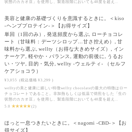
状態のカカオ豆」を使用し、製造段階においても48度を超え...
美容と健康の基礎づくりを意識するときに。＜kiso
-ヘンププロテイン-＞【お得サイズ】
単回（1回のみ）, 発送頻度から選ぶ, ローチョコレ
ート（甘味料：デーツシロップ…甘さ控えめ）, 甘
味料から選ぶ, wellty（お得な大きめサイズ）, イン
ナーケア, 軽やか・バランス, 運動の前後に, うるお
い・ツヤ, 目的・気分, wellty -ウェルティ- （セルフ
ケアショコラ）
¥3,055
(税込価格
¥3,299
)
welltyの美と健康に嬉しい特徴wellty chocolateの最大の特徴はロー
チョコレートであること。非加熱もしくは低温で焙煎をした「生の
状態のカカオ豆」を使用し、製造段階においても48度を超え...
★ ★ ★ ★ ★
5.0
(2)
ほっと一息つきたいときに。＜nagomi -CBD-＞【お
得サイズ】