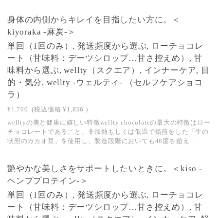
身体の内側からキレイを目指したい方に。＜
kiyoraka -麻炭-＞
単回（1回のみ）, 発送頻度から選ぶ, ローチョコレ
ート（甘味料：デーツシロップ…甘さ控えめ）, 甘
味料から選ぶ, wellty（スクエア）, インナーケア, 目
的・気分, wellty -ウェルティ- （セルフケアショコ
ラ）
¥1,700
(税込価格
¥1,836
)
welltyの美と健康に嬉しい特徴wellty chocolateの最大の特徴はロー
チョコレートであること。非加熱もしくは低温で焙煎をした「生の
状態のカカオ豆」を使用し、製造段階においても48度を超え...
艶やかな美しさをサポートしたいときに。＜kiso -
ヘンププロテイン-＞
単回（1回のみ）, 発送頻度から選ぶ, ローチョコレ
ート（甘味料：デーツシロップ…甘さ控えめ）, 甘