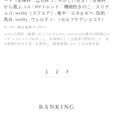
ート（甘味料：はちみつ…やさしい甘さ）, 甘味料
から選ぶ, LA・NYトレンド「機能性きのこ」入りチ
ョコ, wellty（スクエア）, 集中・エネルギー, 目的・
気分, wellty -ウェルティ- （セルフケアショコラ）
¥1,750
(税込価格
¥1,890
)
welltyの美容・健康へのこだわりwellty chocolateの最大の特徴はロ
ーチョコレートであること。非加熱もしくは低温で焙煎をした「生
の状態のカカオ豆」を使用し、製造段階においても48度を超...
1
2
RANKING