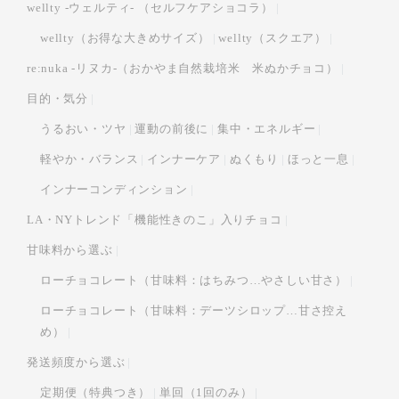
wellty -ウェルティ- （セルフケアショコラ）
wellty（お得な大きめサイズ）
wellty（スクエア）
re:nuka -リヌカ-（おかやま自然栽培米 米ぬかチョコ）
目的・気分
うるおい・ツヤ
運動の前後に
集中・エネルギー
軽やか・バランス
インナーケア
ぬくもり
ほっと一息
インナーコンディンション
LA・NYトレンド「機能性きのこ」入りチョコ
甘味料から選ぶ
ローチョコレート（甘味料：はちみつ…やさしい甘さ）
ローチョコレート（甘味料：デーツシロップ…甘さ控え
め）
発送頻度から選ぶ
定期便（特典つき）
単回（1回のみ）