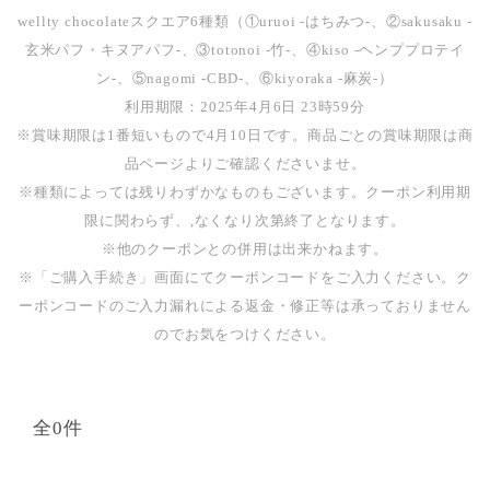
wellty chocolateスクエア6種類（①uruoi -はちみつ-、②sakusaku -
玄米パフ・キヌアパフ-、③totonoi -竹-、④kiso -ヘンププロテイ
ン-、⑤nagomi -CBD-、⑥kiyoraka -麻炭-）
利用期限：2025年4月6日 23時59分
※賞味期限は1番短いもので4月10日です。商品ごとの賞味期限は商
品ページよりご確認くださいませ。
※種類によっては残りわずかなものもございます。クーポン利用期
限に関わらず、,なくなり次第終了となります。
※他のクーポンとの併用は出来かねます。
※「ご購入手続き」画面にてクーポンコードをご入力ください。ク
ーポンコードのご入力漏れによる返金・修正等は承っておりません
のでお気をつけください。
全0件