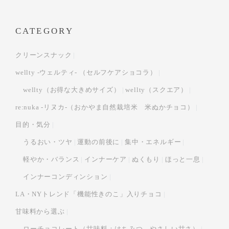
CATEGORY
クリーンスナック
wellty -ウェルティ- （セルフケアショコラ）
wellty（お得な大きめサイズ）
wellty（スクエア）
re:nuka -リヌカ-（おかやま自然栽培米 米ぬかチョコ）
目的・気分
うるおい・ツヤ
運動の前後に
集中・エネルギー
軽やか・バランス
インナーケア
ぬくもり
ほっと一息
インナーコンディンション
LA・NYトレンド「機能性きのこ」入りチョコ
甘味料から選ぶ
ローチョコレート（甘味料：はちみつ…やさしい甘さ）