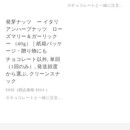
※チョコレートと一緒に注文された場合はクール便でのお届けとなります。ご注文後に弊社にてクール便送料に変更させていただきます。 クール便送料はこちらからご確認ください＞＞からだを、静かに整えるひととき。生でもローストでもない、特別なナッツ。日々をととのえる習慣に、そして大切な方への贈りものにも選ばれている、welltyのクリーン・スナックです。※クリーン・・・添加物や化学調味料を使用しておらず、できる限り自然に近い状態のもの発芽ナッツとはwellty chocolateの「kiso -ヘンププロテイン-」のトッピングにも使用している発芽ナッツをおやつとしてもお楽しみいただけます。発芽ナッツとは、ナッツを発芽させる工程を経て生まれた、新しいナッツのかたち。時間をかけて丁寧に処理することで、ナッツに含まれる酵素や栄養素が活性化し、まろやかな味わいに仕上がります。もちろん、化学的な処理や添加物、味付けは一切していません。火を通さず丁寧に発芽させることで、酵素やGABA値などの栄養価がさらに高まっています。そのまま召し上がるのはもちろん、粗く砕いてサラダにかけたりと、料理のアクセントとしてもお楽しみいただけます。パッケージは、環境に配慮した紙箱と、植物由来の生分解性透明フィルムを採用。日常に、そして贈り物としても選びたくなる “身体に地球にやさしい”スナックです。 【エシカルポイント】 ①1箱につき5円を、児童労働撤廃、動物福祉、森林再生に取り組む団体に寄付しています。 ②透明袋は、自然界で水と二酸化炭素に分解される植物由来の生分解性セルロースフィルムを使用しております。③紙箱は、再生紙70％を含む森林認証紙を使用しています。 【商品詳細】原材料：有機発芽アーモンド、有機発芽ピーカンズ、有機発芽ブラジルナッツ、有機発芽カシューナッツ、有機発芽ヘーゼルナッツ、有機発芽くるみ、有機発芽パンプキンシード内容量：40g特定原材料28品目：アーモンド、カシューナッツ、くるみ保存方法：直射日光、高温多湿を避け、冷暗所で保存してください。賞味期限：2026/09/30※入っているナッツの種類・割合は、袋ごとに異なります。※本製品は牛乳、ピーナッツ、落花生、大豆を扱う工場で製造しています。※開封後はお早めにお召し上がりください。
1
発芽ナッツ ー イタリ
アンハーブナッツ ロー
ズマリー＆ガーリック
ー （40g）｜紙箱パッケ
ージ・贈り物にも
チョコレート以外, 単回
（1回のみ）, 発送頻度
から選ぶ, クリーンスナ
ック
¥800
(税込価格
¥864
)
※チョコレートと一緒に注文された場合はクール便でのお届けとなります。ご注文後に弊社にてクール便送料に変更させていただきます。 クール便送料はこちらからご確認ください＞＞ハーブ香る、止まらない美味しさ。生のナッツを時間をかけて浸水発芽処理することで、酵素・GABA・ビタミンなどの栄養を最大に高めた発芽ナッツ。日々をととのえる習慣に、そして大切な方への贈りものにも選ばれている、welltyのクリーン・スナックです。添加物も使用せず、ナチュラルな材料のみで止まらない美味しさを実現。発芽アーモンドに、しっかりめのガーリックやローズマリー・タイムなどハーブで仕上げたイタリアンフレーバーです。日々のおやつタイムや、ワインやハイボールなどお酒のおともにも・・・。パスタや魚料理のアクセントとしてもおすすめです。※クリーン・・・添加物や化学調味料を使用しておらず、できる限り自然に近い状態のもの発芽ナッツとは発芽ナッツとは、ナッツを発芽させる工程を経て生まれた、新しいナッツのかたち。時間をかけて丁寧に処理することで、ナッツに含まれる酵素や栄養素が活性化し、まろやかな味わいに仕上がります。火を通さず丁寧に発芽させることで、酵素やGABA値などの栄養価がさらに高まっています。 【カラダに嬉しいポイント】 ①発芽ナッツで、栄養価と消化吸収性をアップ ②17種類のスパイス＆ハーブを贅沢にブレンド③白砂糖・保存料・添加物は不使用 【エシカルポイント】 ①1袋につき5円を、児童労働撤廃、動物福祉、森林再生に取り組む団体に寄付しています。 ②透明袋は、自然界で水と二酸化炭素に分解される植物由来の生分解性セルロースフィルムを使用しております。③紙箱は、再生紙70％を含む森林認証紙を使用しています。【商品詳細】原材料：発芽アーモンド、ピスタチオ、有機ねぎ、有機にんにく、有機オリーブオイル、有機岩塩、有機ローズマリー、有機タマネギ、有機タイム、有機ブラックペッパー、有機カイエン内容量：40g特定原材料28品目：アーモンド保存方法：直射日光、高温多湿を避け、冷暗所で保存してください。賞味期限：2026/09/30※入っているナッツの種類・割合は、袋ごとに異なります。※本製品は牛乳・ピーナッツ・大豆・落花生を扱う工場で作られております。※開封後はお早めにお召し上がりください。