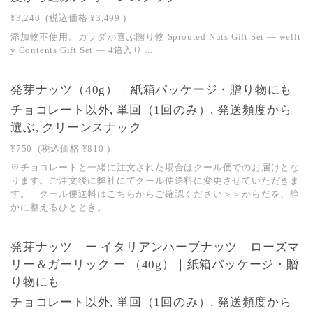
¥3,240
(税込価格
¥3,499
)
添加物不使用。カラダが喜ぶ贈り物 Sprouted Nuts Gift Set — wellt
y Contents Gift Set — 4箱入り ...
発芽ナッツ（40g）｜紙箱パッケージ・贈り物にも
チョコレート以外, 単回（1回のみ）, 発送頻度から
選ぶ, クリーンスナック
¥750
(税込価格
¥810
)
※チョコレートと一緒に注文された場合はクール便でのお届けとな
ります。ご注文後に弊社にてクール便送料に変更させていただきま
す。 クール便送料はこちらからご確認ください＞＞からだを、静
かに整えるひととき。...
発芽ナッツ ー イタリアンハーブナッツ ローズマ
リー＆ガーリック ー （40g）｜紙箱パッケージ・贈
り物にも
チョコレート以外, 単回（1回のみ）, 発送頻度から