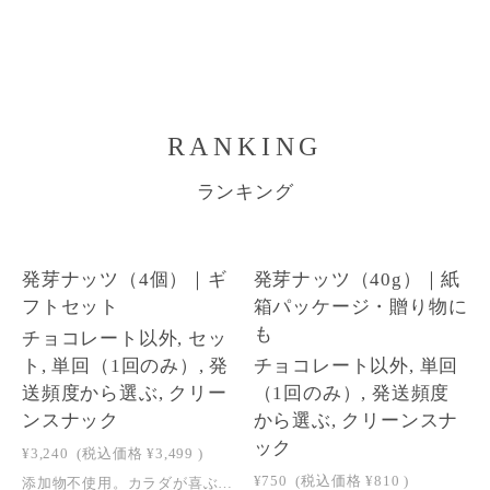
RANKING
ランキング
1
1
発芽ナッツ（4個）｜ギ
発芽ナッツ（40g）｜紙
NEW
フトセット
箱パッケージ・贈り物に
も
チョコレート以外, セッ
ト, 単回（1回のみ）, 発
チョコレート以外, 単回
送頻度から選ぶ, クリー
（1回のみ）, 発送頻度
ンスナック
から選ぶ, クリーンスナ
ック
¥3,240
(税込価格
¥3,499
)
¥750
(税込価格
¥810
)
添加物不使用。カラダが喜ぶ贈り物 Sprouted Nuts Gift Set — wellty Contents Gift Set — 4箱入り 発芽ナッツ プレーン（40g） × 2箱 発芽ナッツ ココナッツスパイスカレー（40g） × 1箱 発芽ナッツ イタリアンハーブナッツ ローズマリー＆ガーリック（40g） × 1箱 チョコレートと一緒に注文された場合はクール便でのお届けとなります。ご注文後に弊社にてクール便送料に変更させていただきます。 クール便送料はこちらからご確認ください >> About Sprouted Nuts 発芽ナッツとは ナッツを発芽させる工程を経て生まれた、新しいナッツのかたち。生でもローストでもない、第三の選択肢です。時間をかけて丁寧に処理することで、ナッツに含まれる酵素や栄養素が活性化し、まろやかな味わいに仕上がります。 火を通さず丁寧に発芽させることで、酵素・GABA・ビタミンなどの栄養価がさらに高まっています。化学的な処理や添加物、味付けは一切使用していません。そのまま召し上がるのはもちろん、粗く砕いてサラダにかけるなど、料理のアクセントとしてもお楽しみいただけます。 01 浸水処理（酵素活性化） 02 発芽（栄養価アップ） 03 非加熱栄養を残す製法 04 添加物ゼロクリーンスナック Ethical Commitment エシカルポイント ① 1箱につき5円を、児童労働撤廃、動物福祉、森林再生に取り組む団体に寄付しています。 ② 透明袋は、自然界で水と二酸化炭素に分解される植物由来の生分解性セルロースフィルムを使用しております。 ③ 個別の紙箱は、再生紙70％を含む森林認証紙を使用。ギフトボックスの一部には地球にやさしい非木材「パームヤシカサパルプ」を原料とした紙、パームヤシックスを使用しており、マテリアルリサイクルを推進し廃棄物の削減と木材資源の使用量削減に繋がります。 Product Details 各商品の詳細 Plain — 40g × 2箱 発芽ナッツ プレーン からだを、静かに整えるひととき。 有機発芽アーモンドをはじめ7種の有機発芽ナッツをブレンド。素材そのものの風味をダイレクトに楽しめるプレーンタイプです。そのまま召し上がるのはもちろん、粗く砕いてサラダにかけるなど、料理のアクセントとしてもお楽しみいただけます。パッケージは、環境に配慮した紙箱と、植物由来の生分解性透明フィルムを採用。wellty chocolateの「kiso -ヘンププロテイン-」のトッピングにも使用している発芽ナッツを、おやつとしてもお楽しみいただけます。 素材 有機発芽ナッツ7種（アーモンド・ピーカンズ・ブラジルナッツ・カシューナッツ・ヘーゼルナッツ・くるみ・パンプキンシード） 製法 添加物・化学調味料を一切使用しない、クリーンな仕上がり 栄養 火を通さず発芽させることで、酵素・GABA・ビタミンが豊富に残る 原材料有機発芽アーモンド、有機発芽ピーカンズ、有機発芽ブラジルナッツ、有機発芽カシューナッツ、有機発芽ヘーゼルナッツ、有機発芽くるみ、有機発芽パンプキンシード 内容量40g アレルギー（特定28品目）アーモンド、カシューナッツ、くるみ 保存方法直射日光、高温多湿を避け、冷暗所で保存してください。 Coconut Spice Curry — 40g × 1箱 発芽ナッツ ココナッツスパイスカレー カラダにやさしく、スパイス香る。止まらない美味しさ。 発芽させたカシューナッツとアーモンドに、香ばしいココナッツチップスを合わせ、スパイスとハーブで奥行きのある味わいに仕上げました。ジンジャー・ターメリック・クミン・コリアンダー・シナモンなど、からだを温めるスパイスをブレンド。ほんのり効いたチリやブラックペッパーがアクセントとなり、食べるたびに爽やかで心地のいい風味が広がります。有機ココナッツネクターや有機パームシュガーでやさしい甘みもプラス。ワークアウト後の栄養補給や、午後の気分を切り替えたいときにもぴったりです。 栄養 発芽ナッツで、栄養価と消化吸収性をアップ スパイス 17種類のスパイス＆ハーブを贅沢にブレンド クリーン 白砂糖・保存料・添加物は不使用 原材料有機発芽カシューナッツ、有機ココナッツチップス、発芽アーモンド、有機ココナッツネクター、有機レモン果汁、有機パームシュガー、有機ココナッツオイル、ヒマラヤソルト、ジンジャーパウダー、ターメリックパウダー、クミンパウダー、ガーリックパウダー、チリパウダー、コリアンダー、パプリカ、マスタードパウダー、レモングラス、フェヌグリーク、ナツメグ、ブラックペッパー、オニオンパウダー、シナモン、レモンオイル、クローブパウダー、ペパーミントリーフパウダー 内容量40g アレルギー（特定28品目）アーモンド、カシューナッツ 保存方法直射日光、高温多湿を避け、冷暗所で保存してください。 Italian Herb — 40g × 1箱 発芽ナッツ イタリアンハーブナッツ ローズマリー＆ガーリック ハーブ香る、止まらない美味しさ。 発芽アーモンドに、しっかりめのガーリックやローズマリー・タイムなどハーブで仕上げたイタリアンフレーバー。添加物も使用せず、ナチュラルな材料のみで止まらない美味しさを実現しました。日々のおやつタイムや、ワインやハイボールなどお酒のおともに。パスタや魚料理のアクセントとしてもおすすめです。 栄養 発芽ナッツで、栄養価と消化吸収性をアップ ハーブ 有機ローズマリー・タイム・ガーリックの本格イタリアンフレーバー クリーン 白砂糖・保存料・添加物は不使用 原材料発芽アーモンド、ピスタチオ、有機ねぎ、有機にんにく、有機オリーブオイル、有機岩塩、有機ローズマリー、有機タマネギ、有機タイム、有機ブラックペッパー、有機カイエン 内容量40g アレルギー（特定28品目）アーモンド 保存方法直射日光、高温多湿を避け、冷暗所で保存してください。 Notes ・入っているナッツの種類・割合は、袋ごとに異なります。 ・本品加工所では、えび・かに・くるみ・小麦・そば・卵・乳・落花生を含む製品を生産しています。 ・開封後はお早めにお召し上がりください。 ・チョコレートと一緒に注文された場合はクール便でのお届けとなります。ご注文後に弊社にてクール便送料に変更させていただきます。 クール便送料はこちらからご確認ください >>