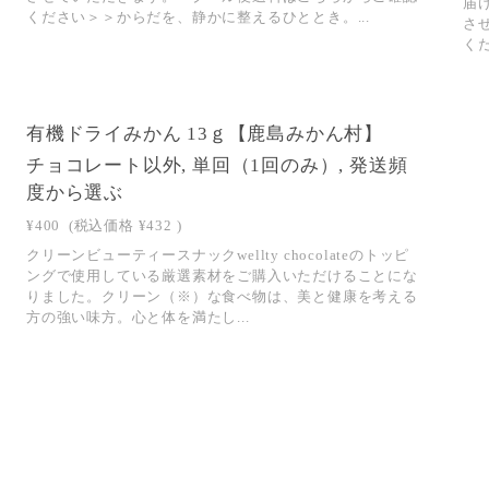
届
ください＞＞からだを、静かに整えるひととき。...
さ
く
SOLD OUT
有機ドライみかん 13ｇ【鹿島みかん村】
チョコレート以外, 単回（1回のみ）, 発送頻
度から選ぶ
¥400
(税込価格
¥432
)
クリーンビューティースナックwellty chocolateのトッピ
ングで使用している厳選素材をご購入いただけることにな
りました。クリーン（※）な食べ物は、美と健康を考える
方の強い味方。心と体を満たし...