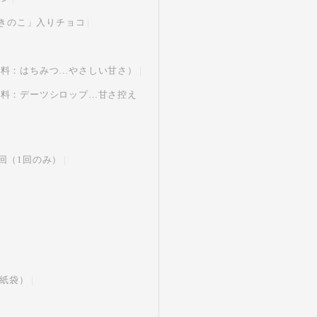
性きのこ」入りチョコ
味料：はちみつ…やさしい甘さ）
味料：デーツシロップ…甘さ控え
回（1回のみ）
紙袋）