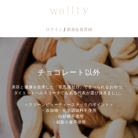
/
ログイン
新規会員登録
チョコレート以外
美容と健康を追求した「罪悪感ゼロ」で食べられるおやつ。
ダイエットヘルスコーチでもある代表が選び抜きました。
＜クリーンビューティースナックのポイント＞
・添加物・化学調味料不使用
・白砂糖不使用
・精製小麦不使用