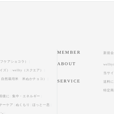
MEMBER
新規会
（セルフケアショコラ）
ABOUT
well
サイズ）
wellty（スクエア）
当サイ
おかやま自然栽培米 米ぬかチョコ）
SERVICE
送料に
特定商
前後に
集中・エネルギー
ナーケア
ぬくもり
ほっと一息
ョン