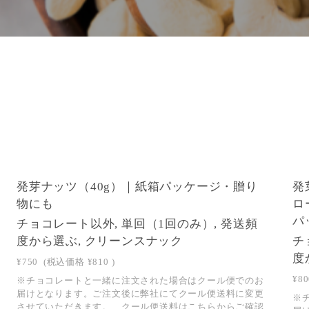
発芽ナッツ（40g）｜紙箱パッケージ・贈り
発
物にも
ロ
パ
チョコレート以外, 単回（1回のみ）, 発送頻
度から選ぶ, クリーンスナック
チ
度
¥750
(税込価格
¥810
)
¥80
※チョコレートと一緒に注文された場合はクール便でのお
届けとなります。ご注文後に弊社にてクール便送料に変更
※
させていただきます。 クール便送料はこちらからご確認