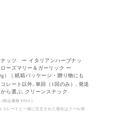
芽ナッツ ー イタリアンハーブナッ
 ローズマリー＆ガーリック ー
0g）｜紙箱パッケージ・贈り物にも
コレート以外, 単回（1回のみ）, 発送
から選ぶ, クリーンスナック
(税込価格
¥864
)
※チョコレートと一緒に注文された場合はクール便でのお届けとなります。ご注文後に弊社にてクール便送料に変更させていただきます。 クール便送料はこちらからご確認ください＞＞ハーブ香る、止まらない美味しさ。生のナッツを時間をかけて浸水発芽処理することで、酵素・GABA・ビタミンなどの栄養を最大に高めた発芽ナッツ。日々をととのえる習慣に、そして大切な方への贈りものにも選ばれている、welltyのクリーン・スナックです。添加物も使用せず、ナチュラルな材料のみで止まらない美味しさを実現。発芽アーモンドに、しっかりめのガーリックやローズマリー・タイムなどハーブで仕上げたイタリアンフレーバーです。日々のおやつタイムや、ワインやハイボールなどお酒のおともにも・・・。パスタや魚料理のアクセントとしてもおすすめです。※クリーン・・・添加物や化学調味料を使用しておらず、できる限り自然に近い状態のもの発芽ナッツとは発芽ナッツとは、ナッツを発芽させる工程を経て生まれた、新しいナッツのかたち。時間をかけて丁寧に処理することで、ナッツに含まれる酵素や栄養素が活性化し、まろやかな味わいに仕上がります。火を通さず丁寧に発芽させることで、酵素やGABA値などの栄養価がさらに高まっています。 【カラダに嬉しいポイント】 ①発芽ナッツで、栄養価と消化吸収性をアップ ②17種類のスパイス＆ハーブを贅沢にブレンド③白砂糖・保存料・添加物は不使用 【エシカルポイント】 ①1袋につき5円を、児童労働撤廃、動物福祉、森林再生に取り組む団体に寄付しています。 ②透明袋は、自然界で水と二酸化炭素に分解される植物由来の生分解性セルロースフィルムを使用しております。③紙箱は、再生紙70％を含む森林認証紙を使用しています。【商品詳細】原材料：発芽アーモンド、ピスタチオ、有機ねぎ、有機にんにく、有機オリーブオイル、有機岩塩、有機ローズマリー、有機タマネギ、有機タイム、有機ブラックペッパー、有機カイエン内容量：40g特定原材料28品目：アーモンド保存方法：直射日光、高温多湿を避け、冷暗所で保存してください。賞味期限：2026/09/30※入っているナッツの種類・割合は、袋ごとに異なります。※本製品は牛乳・ピーナッツ・大豆・落花生を扱う工場で作られております。※開封後はお早めにお召し上がりください。