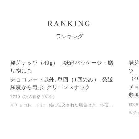
RANKING
ランキング
1
1
発芽ナッツ（40g）｜紙箱パッケージ・贈
発
り物にも
ツ
（4
チョコレート以外, 単回（1回のみ）, 発送
頻度から選ぶ, クリーンスナック
チョ
頻度
¥750
(税込価格
¥810
)
¥800
※チョコレートと一緒に注文された場合はクール便でのお届けとなります。ご注文後に弊社にてクール便送料に変更させていただきます。 クール便送料はこちらからご確認ください＞＞からだを、静かに整えるひととき。生でもローストでもない、特別なナッツ。日々をととのえる習慣に、そして大切な方への贈りものにも選ばれている、welltyのクリーン・スナックです。※クリーン・・・添加物や化学調味料を使用しておらず、できる限り自然に近い状態のもの発芽ナッツとはwellty chocolateの「kiso -ヘンププロテイン-」のトッピングにも使用している発芽ナッツをおやつとしてもお楽しみいただけます。発芽ナッツとは、ナッツを発芽させる工程を経て生まれた、新しいナッツのかたち。時間をかけて丁寧に処理することで、ナッツに含まれる酵素や栄養素が活性化し、まろやかな味わいに仕上がります。もちろん、化学的な処理や添加物、味付けは一切していません。火を通さず丁寧に発芽させることで、酵素やGABA値などの栄養価がさらに高まっています。そのまま召し上がるのはもちろん、粗く砕いてサラダにかけたりと、料理のアクセントとしてもお楽しみいただけます。パッケージは、環境に配慮した紙箱と、植物由来の生分解性透明フィルムを採用。日常に、そして贈り物としても選びたくなる “身体に地球にやさしい”スナックです。 【エシカルポイント】 ①1箱につき5円を、児童労働撤廃、動物福祉、森林再生に取り組む団体に寄付しています。 ②透明袋は、自然界で水と二酸化炭素に分解される植物由来の生分解性セルロースフィルムを使用しております。③紙箱は、再生紙70％を含む森林認証紙を使用しています。 【商品詳細】原材料：有機発芽アーモンド、有機発芽ピーカンズ、有機発芽ブラジルナッツ、有機発芽カシューナッツ、有機発芽ヘーゼルナッツ、有機発芽くるみ、有機発芽パンプキンシード内容量：40g特定原材料28品目：アーモンド、カシューナッツ、くるみ保存方法：直射日光、高温多湿を避け、冷暗所で保存してください。賞味期限：2026/09/30※入っているナッツの種類・割合は、袋ごとに異なります。※本製品は牛乳、ピーナッツ、落花生、大豆を扱う工場で製造しています。※開封後はお早めにお召し上がりください。