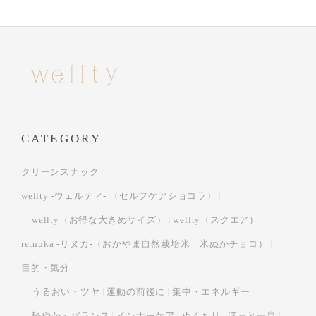
CATEGORY
クリーンスナック
wellty -ウェルティ- （セルフケアショコラ）
wellty（お得な大きめサイズ）
wellty（スクエア）
re:nuka -リヌカ-（おかやま自然栽培米 米ぬかチョコ）
目的・気分
うるおい・ツヤ
運動の前後に
集中・エネルギー
軽やか・バランス
インナーケア
ぬくもり
ほっと一息