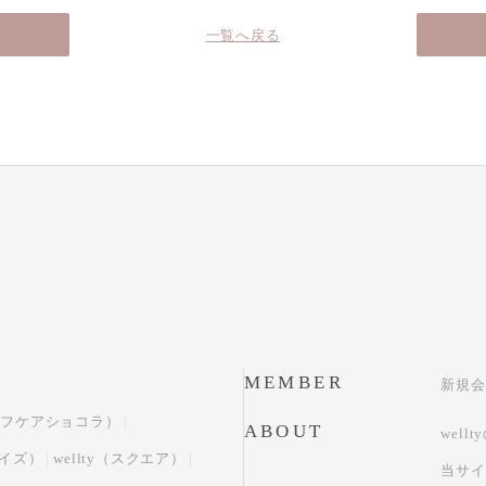
一覧へ戻る
MEMBER
新規会
（セルフケアショコラ）
ABOUT
well
サイズ）
wellty（スクエア）
当サイ