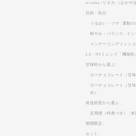
re:nuka -リヌカ-（
目的・気分
うるおい・ツヤ
運動の
軽やか・バランス
イン
インナーコンディンシ
LA・NYトレンド「機能
甘味料から選ぶ
ローチョコレート（甘
ローチョコレート（甘
め）
発送頻度から選ぶ
定期便（特典つき）
単
期間限定
セット