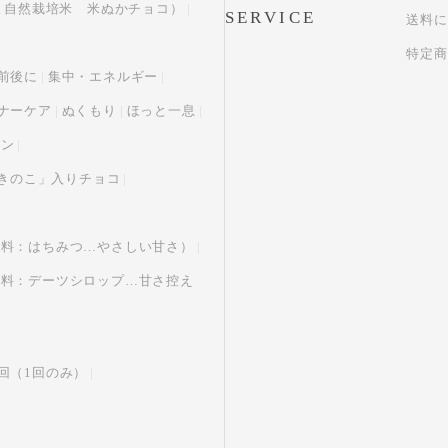
おかやま自然栽培米 米ぬかチョコ）
SERVICE
送料に
特定商
前後に
集中・エネルギー
ナーケア
ぬくもり
ほっと一息
ョン
性きのこ」入りチョコ
味料：はちみつ…やさしい甘さ）
味料：デーツシロップ…甘さ控え
回（1回のみ）