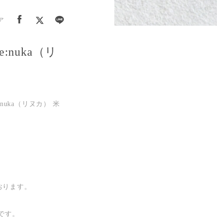
ア
nuka（リ
:nuka（リヌカ） 米
おります。
。
です。