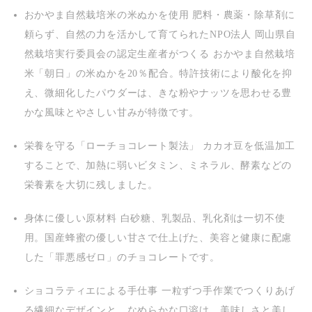
おかやま自然栽培米の米ぬかを使用
肥料・農薬・除草剤に
頼らず、自然の力を活かして育てられたNPO法人 岡山県自
然栽培実行委員会の認定生産者がつくる おかやま自然栽培
米「朝日」の米ぬかを20％配合。特許技術により酸化を抑
え、微細化したパウダーは、きな粉やナッツを思わせる豊
かな風味とやさしい甘みが特徴です。
栄養を守る「ローチョコレート製法」
カカオ豆を低温加工
することで、加熱に弱いビタミン、ミネラル、酵素などの
栄養素を大切に残しました。
身体に優しい原材料
白砂糖、乳製品、乳化剤は一切不使
用。国産蜂蜜の優しい甘さで仕上げた、美容と健康に配慮
した「罪悪感ゼロ」のチョコレートです。
ショコラティエによる手仕事
一粒ずつ手作業でつくりあげ
る繊細なデザインと、なめらかな口溶け。美味しさと美し