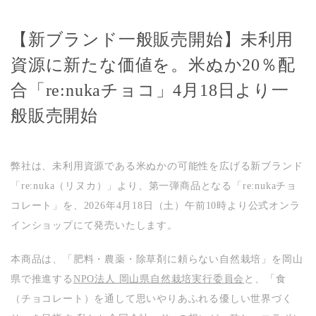
【新ブランド一般販売開始】未利用
資源に新たな価値を。米ぬか20％配
合「re:nukaチョコ」4月18日より一
般販売開始
弊社は、未利用資源である米ぬかの可能性を広げる新ブランド
「re:nuka（リヌカ）」より、第一弾商品となる「re:nukaチョ
コレート」を、2026年4月18日（土）午前10時より公式オンラ
インショップにて発売いたします。
本商品は、「肥料・農薬・除草剤に頼らない自然栽培」を岡山
県で推進する
NPO法人 岡山県自然栽培実行委員会
と、「食
（チョコレート）を通して思いやりあふれる優しい世界づく