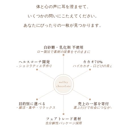
体と心の声に耳を澄ませて、
いくつかの問いにこたえてください。
あなたにぴったりの一枚が見つかります。
白砂糖・乳化剤 不使用
ロー製法で素材の栄養をそのままに
ヘルスコーチ開発
カカオ70%
× ショコラティエ手作り
ハイカカオ × 口どけの良さ
wellty
chocolate
目的別に選べる
売上の一部を寄付
美肌・腸活・集中・リラックス
選ぶだけで社会につながる
フェアトレード素材
生分解性パッケージ採用