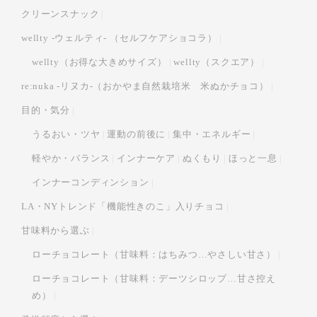
クリーンスナック
wellty -ウェルティ- （セルフケアショコラ）
wellty（お得な大きめサイズ）
wellty（スクエア）
re:nuka -リヌカ-（おかやま自然栽培米 米ぬかチョコ）
目的・気分
うるおい・ツヤ
運動の前後に
集中・エネルギー
軽やか・バランス
インナーケア
ぬくもり
ほっと一息
インナーコンディンション
LA・NYトレンド「機能性きのこ」入りチョコ
甘味料から選ぶ
ローチョコレート（甘味料：はちみつ…やさしい甘さ）
ローチョコレート（甘味料：デーツシロップ…甘さ控え
め）