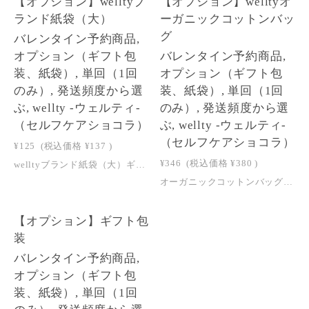
【オプション】welltyブ
【オプション】welltyオ
ランド紙袋（大）
ーガニックコットンバッ
グ
バレンタイン予約商品,
オプション（ギフト包
バレンタイン予約商品,
装、紙袋）, 単回（1回
オプション（ギフト包
のみ）, 発送頻度から選
装、紙袋）, 単回（1回
ぶ, wellty -ウェルティ-
のみ）, 発送頻度から選
（セルフケアショコラ）
ぶ, wellty -ウェルティ-
（セルフケアショコラ）
¥125
(税込価格
¥137
)
¥346
(税込価格
¥380
)
welltyブランド紙袋（大）ギフトオプション Gift Option welltyブランド紙袋（大） Branded Paper Bag — Large About 箔押しのブランドロゴをあしらったwelltyのブランド紙袋。紙袋・持ち手ともにしっかりとした作りのため、特別なギフトとしてお渡しいただけます。 お得サイズの wellty chocolate や発芽ナッツ（40g）が入るサイズ感です。 用途 ギフトオプション サイズ 横 180 mm 奥行き 70 mm 高さ 250 mm ご購入前にお読みください ・こちらはオプション商品です。wellty chocolate とセットでご購入ください。 ・単品でのご購入はできません。
オーガニックコットンバッグ（ギフトオプション） Gift Option オーガニックコットンバッグ Organic Cotton Gift Pouch About オーガニックコットンのやさしい風合いを活かした、巾着タイプのギフトバッグです。 環境に配慮した素材を使用しており、ナチュラルで上品な印象に仕上げています。 wellty chocolate や発芽ナッツのギフトラッピングに適した小ぶりなサイズ感です。コスメやミラーなどの小物入れとしてもご利用いただけます。やわらかな生地感と自然な色味が、大切な贈りものの印象を引き立てます。 ブランドロゴ入りで、そのままお渡しいただけるギフト仕様です。 用途 ギフトオプション 入るものの目安 wellty chocolate お得サイズ 3枚 wellty chocolate お得サイズ 2枚 ＋ スクエア 2枚 wellty chocolate スクエア 6枚 wellty chocolate お得サイズ 1枚 ＋ スクエア 2枚 ＋ 発芽ナッツ（40g）1個 wellty chocolate スクエア 2枚 ＋ 発芽ナッツ（40g）2個 サイズ 本体サイズ W150 × H290 mm 収納部分 W150 × H200 mm ご購入前にお読みください ・こちらはオプション商品です。wellty chocolate とセットでご購入ください。 ・単品でのご購入はできません。 ・バッグは同梱してお届けします。お客様ご自身で商品をお入れいただく形となります。
1
【オプション】ギフト包
装
バレンタイン予約商品,
オプション（ギフト包
装、紙袋）, 単回（1回