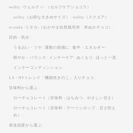
wellty -ウェルティ- （セルフケアショコラ）
wellty（お得な大きめサイズ）
wellty（スクエア）
re:nuka -リヌカ-（おかやま自然栽培米 米ぬかチョコ）
目的・気分
うるおい・ツヤ
運動の前後に
集中・エネルギー
軽やか・バランス
インナーケア
ぬくもり
ほっと一息
インナーコンディンション
LA・NYトレンド「機能性きのこ」入りチョコ
甘味料から選ぶ
ローチョコレート（甘味料：はちみつ…やさしい甘さ）
ローチョコレート（甘味料：デーツシロップ…甘さ控え
め）
発送頻度から選ぶ