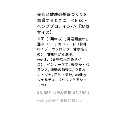
美容と健康の基礎づくりを
意識するときに。＜kiso -
ヘンププロテイン-＞【お得
サイズ】
単回（1回のみ）, 発送頻度から
選ぶ, ローチョコレート（甘味
料：デーツシロップ…甘さ控え
め）, 甘味料から選ぶ,
wellty（お得な大きめサイ
ズ）, インナーケア, 軽やか・バ
ランス, 運動の前後に, うるお
い・ツヤ, 目的・気分, wellty -
ウェルティ- （セルフケアショ
コラ）
¥3,055
(税込価格
¥3,299
)
welltyの美と健康に嬉しい特徴wellty chocolateの最大の特徴はローチョコレートであること。非加熱もしくは低温で焙煎をした「生の状態のカカオ豆」を使用し、製造段階においても48度を超えないよう温度管理をして製造しています。そうすることで、カカオ豆が本来持っている酵素やビタミンCなどの加熱に弱い美容と健康に嬉しい栄養素もそのまま摂り入れるというのがローチョコレートの考え方です。※「ロー」には「生（raw）」の意味があります。※welltyではベースのチョコレートはローですが、トッピングの種類によっては高温で加工しているものもあります。 kiso -ヘンププロテイン-オーガニックの麻の実だけで作られたヘンププロテインパウダーを使用。私たちの身体に欠かせないタンパク質をとれるだけでなく、不足しがちな必須脂肪酸のオメガ3や鉄、亜鉛などのミネラルも補うことができます。トッピングには、オーガニックの発芽ナッツを使用。発芽ナッツは、ローストせず「発芽」で酵素を活性化し、酵素・GABA・ビタミンなどの栄養を高めた生でも素焼きでもない最先端のナッツです。【商品詳細】原材料：ローカカオバター、デーツシロップ、ローカカオパウダー、発芽ナッツ（アーモンド、ピーカンズ、ブラジルナッツ、カシューナッツ、ヘーゼルナッツ、くるみ、パンプキンシード）、麻の実粉末※ローカカオパウダーはペルーもしくはエクアドルのフェアトレードカカオを使用しています。（ペルー：有機JAS認証取得、エクアドル：USDAのORGANIC、ヨーロッパのBIO認証を取得）※ローカカオバターはエクアドルのフェアトレードカカオ。カカオバターを更に追発酵させて作る非常に珍しい発酵カカオバターを使用しています。（栽培期間中農薬不使用）※デーツシロップは栽培期間中農薬不使用のものを100％使用しています。※発芽ナッツは有機JAS認証を取得したものを100％使用しています。※麻の実粉末は有機JAS認証を取得したものを100％使用しています。大きさ(約)：H155mm×W75mm特定原材料28品目：アーモンド、カシューナッツ、くるみ賞味期限：2026/10/05【ご注意点】・製造工場では、アーモンドを含む製品も製造しています。・すべてハンドメイドのため、商品ごとに大きさや内容量に個体差がございます。・表記はおおよその目安となりますのであらかじめご了承ください。・直射日光、高温多湿の場所を避けて28℃以下の涼しいところに保存して下さい。