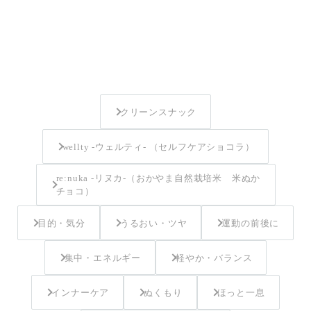
クリーンスナック
wellty -ウェルティ- （セルフケアショコラ）
re:nuka -リヌカ-（おかやま自然栽培米 米ぬか
チョコ）
目的・気分
うるおい・ツヤ
運動の前後に
集中・エネルギー
軽やか・バランス
インナーケア
ぬくもり
ほっと一息