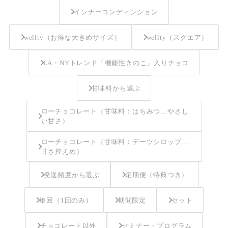
インナーコンディンション
wellty（お得な大きめサイズ）
wellty（スクエア）
LA・NYトレンド「機能性きのこ」入りチョコ
甘味料から選ぶ
ローチョコレート（甘味料：はちみつ…やさし
い甘さ）
ローチョコレート（甘味料：デーツシロップ…
甘さ控えめ）
発送頻度から選ぶ
定期便（特典つき）
単回（1回のみ）
期間限定
セット
チョコレート以外
セミナー・プログラム