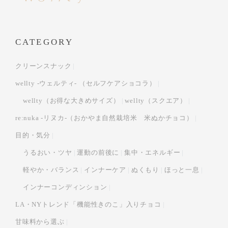
CATEGORY
クリーンスナック
wellty -ウェルティ- （セルフケアショコラ）
wellty（お得な大きめサイズ）
wellty（スクエア）
re:nuka -リヌカ-（おかやま自然栽培米 米ぬかチョコ）
目的・気分
うるおい・ツヤ
運動の前後に
集中・エネルギー
軽やか・バランス
インナーケア
ぬくもり
ほっと一息
インナーコンディンション
LA・NYトレンド「機能性きのこ」入りチョコ
甘味料から選ぶ