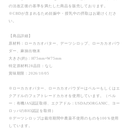
の法改正後の基準を満たした商品を販売しております。
※CBDが含まれるため妊娠中・授乳中の摂取はお避けくださ
い。
【商品詳細】
原材料：ローカカオバター、デーツシロップ、ローカカオパウ
ダー、麻抽出物末
大きさ(約)：H75mm×W75mm
特定原材料28品目：なし
賞味期限：2026/10/05
※ローカカオバター、ローカカオパウダーはペルーもしくはエ
クアドルのフェアトレードカカオを使用しています。（ペル
ー：有機JAS認証取得、エクアドル：USDAのORGANIC、ヨー
ロッパのBIO認証を取得）
※デーツシロップは栽培期間中農薬不使用のものを100％使用
しています。