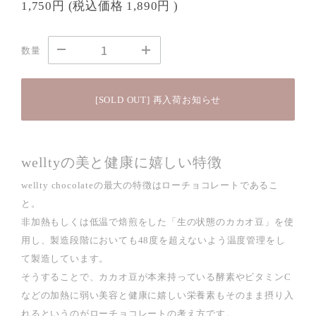
1,750円
(税込価格
1,890円
)
数量
[SOLD OUT] 再入荷お知らせ
welltyの美と健康に嬉しい特徴
wellty chocolateの最大の特徴はローチョコレートであるこ
と。
非加熱もしくは低温で焙煎をした「生の状態のカカオ豆」を使
用し、製造段階においても48度を超えないよう温度管理をし
て製造しています。
そうすることで、カカオ豆が本来持っている酵素やビタミンC
などの加熱に弱い美容と健康に嬉しい栄養素もそのまま摂り入
れるというのがローチョコレートの考え方です。