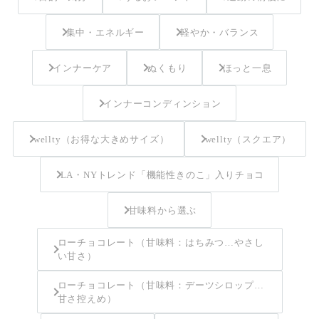
集中・エネルギー
軽やか・バランス
インナーケア
ぬくもり
ほっと一息
インナーコンディンション
wellty（お得な大きめサイズ）
wellty（スクエア）
LA・NYトレンド「機能性きのこ」入りチョコ
甘味料から選ぶ
ローチョコレート（甘味料：はちみつ…やさし
い甘さ）
ローチョコレート（甘味料：デーツシロップ…
甘さ控えめ）