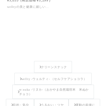
¥3,055
(税込価格
¥3,299
)
welltyの美と健康に嬉しい特徴wellty chocolateの最大の特徴はローチョコレートであること。非加熱もしくは低温で焙煎をした「生の状態のカカオ豆」を使用し、製造段階においても48度を超えないよう温度管理をして製造しています。そうすることで、カカオ豆が本来持っている酵素やビタミンCなどの加熱に弱い美容と健康に嬉しい栄養素もそのまま摂り入れるというのがローチョコレートの考え方です。※「ロー」には「生（raw）」の意味があります。※welltyではベースのチョコレートはローですが、トッピングの種類によっては高温で加工しているものもあります。 kiso -ヘンププロテイン-オーガニックの麻の実だけで作られたヘンププロテインパウダーを使用。私たちの身体に欠かせないタンパク質をとれるだけでなく、不足しがちな必須脂肪酸のオメガ3や鉄、亜鉛などのミネラルも補うことができます。トッピングには、オーガニックの発芽ナッツを使用。発芽ナッツは、ローストせず「発芽」で酵素を活性化し、酵素・GABA・ビタミンなどの栄養を高めた生でも素焼きでもない最先端のナッツです。【商品詳細】原材料：ローカカオバター、デーツシロップ、ローカカオパウダー、発芽ナッツ（アーモンド、ピーカンズ、ブラジルナッツ、カシューナッツ、ヘーゼルナッツ、くるみ、パンプキンシード）、麻の実粉末※ローカカオパウダーはペルーもしくはエクアドルのフェアトレードカカオを使用しています。（ペルー：有機JAS認証取得、エクアドル：USDAのORGANIC、ヨーロッパのBIO認証を取得）※ローカカオバターはエクアドルのフェアトレードカカオ。カカオバターを更に追発酵させて作る非常に珍しい発酵カカオバターを使用しています。（栽培期間中農薬不使用）※デーツシロップは栽培期間中農薬不使用のものを100％使用しています。※発芽ナッツは有機JAS認証を取得したものを100％使用しています。※麻の実粉末は有機JAS認証を取得したものを100％使用しています。大きさ(約)：H155mm×W75mm特定原材料28品目：アーモンド、カシューナッツ、くるみ賞味期限：2026/10/05【ご注意点】・製造工場では、アーモンドを含む製品も製造しています。・すべてハンドメイドのため、商品ごとに大きさや内容量に個体差がございます。・表記はおおよその目安となりますのであらかじめご了承ください。・直射日光、高温多湿の場所を避けて28℃以下の涼しいところに保存して下さい。
クリーンスナック
wellty -ウェルティ- （セルフケアショコラ）
re:nuka -リヌカ-（おかやま自然栽培米 米ぬか
チョコ）
目的・気分
うるおい・ツヤ
運動の前後に