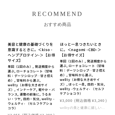
RECOMMEND
おすすめ商品
美容と健康の基礎づくりを
ほっと一息つきたいとき
意識するときに。＜kiso -
に。＜nagomi -CBD-＞
ヘンププロテイン-＞【お得
【お得サイズ】
サイズ】
単回（1回のみ）, 発送頻度から
選ぶ, ローチョコレート（甘味
単回（1回のみ）, 発送頻度から
料：デーツシロップ…甘さ控え
選ぶ, ローチョコレート（甘味
め）, 甘味料から選ぶ,
料：デーツシロップ…甘さ控え
wellty（お得な大きめサイ
め）, 甘味料から選ぶ,
ズ）, ほっと一息, 目的・気分,
wellty（お得な大きめサイ
wellty -ウェルティ- （セルフ
ズ）, インナーケア, 軽やか・バ
ケアショコラ）
ランス, 運動の前後に, うるお
い・ツヤ, 目的・気分, wellty -
¥3,000
(税込価格
¥3,240
)
ウェルティ- （セルフケアショ
コラ）
welltyの美と健康に嬉しい特徴wellty chocolateの最大の特徴はローチョコレートであること。非加熱もしくは低温で焙煎をした「生の状態のカカオ豆」を使用し、製造段階においても48度を超えないよう温度管理をして製造しています。そうすることで、カカオ豆が本来持っている酵素やビタミンCなどの加熱に弱い美容と健康に嬉しい栄養素もそのまま摂り入れるというのがローチョコレートの考え方です。※「ロー」には「生（raw）」の意味があります。※welltyではベースのチョコレートはローですが、トッピングの種類によっては高温で加工しているものもあります。 nagomi -CBD-ほっと一息つきたいときや、リラックスタイムにおすすめのCBD入りチョコレート。CBDとはヘンプから抽出される成分カンナビノイドの一種。近年注目を浴び続けており、今では1,000を超える研究論文が発表されています。 ※wellty chocolateの「nagomi -CBD-」は、2024年12月12日の法改正後の基準を満たした商品を販売しております。※CBDが含まれるため妊娠中・授乳中の摂取はお避けください。【商品詳細】原材料：ローカカオバター、デーツシロップ、ローカカオパウダー、麻抽出物末大きさ(約)：H155mm×W75mm特定原材料28品目：なし賞味期限：2026/10/05※ローカカオバター、ローカカオパウダーはペルーもしくはエクアドルのフェアトレードカカオを使用しています。（ペルー：有機JAS認証取得、エクアドル：USDAのORGANIC、ヨーロッパのBIO認証を取得）※デーツシロップは栽培期間中農薬不使用のものを100％使用しています。【ご注意点】・製造工場では、アーモンドを含む製品も製造しています。・すべてハンドメイドのため、商品ごとに大きさや内容量に個体差がございます。・表記はおおよその目安となりますのであらかじめご了承ください。・直射日光、高温多湿の場所を避けて28℃以下の涼しいところに保存して下さい。