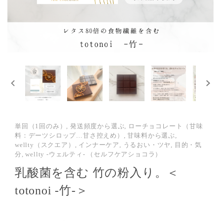
単回（1回のみ）, 発送頻度から選ぶ, ローチョコレート（甘味
料：デーツシロップ…甘さ控えめ）, 甘味料から選ぶ,
wellty（スクエア）, インナーケア, うるおい・ツヤ, 目的・気
分, wellty -ウェルティ- （セルフケアショコラ）
乳酸菌を含む 竹の粉入り。＜
totonoi -竹-＞