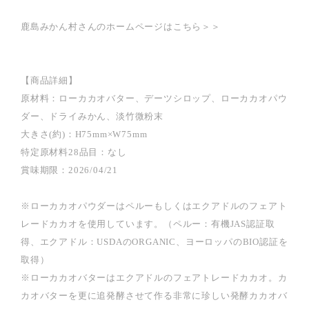
鹿島みかん村さんのホームページはこちら＞＞
【商品詳細】
原材料：ローカカオバター、デーツシロップ、ローカカオパウ
ダー、ドライみかん、淡竹微粉末
大きさ(約)：H75mm×W75mm
特定原材料28品目：なし
賞味期限：2026/04/21
※ローカカオパウダーはペルーもしくはエクアドルのフェアト
レードカカオを使用しています。（ペルー：有機JAS認証取
得、エクアドル：USDAのORGANIC、ヨーロッパのBIO認証を
取得）
※ローカカオバターはエクアドルのフェアトレードカカオ。カ
カオバターを更に追発酵させて作る非常に珍しい発酵カカオバ