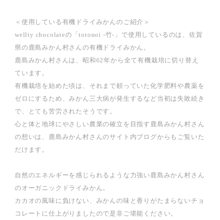
＜使用している有機ドライみかんのご紹介＞
wellty chocolateの「totonoi -竹-」で使用しているのは、佐賀
県の鹿島みかん村さんの有機ドライみかん。
鹿島みかん村さんは、昭和62年から全て有機栽培に切り替え
ています。
有機栽培を始めた頃は、それまで頼っていた化学肥料や農薬を
ゼロにするため、みかん三大病が発生するなど当初は失敗続き
で、とても苦労されたそうです。
心と体と地球にやさしい農業の確立を目指す鹿島みかん村さん
の想いは、鹿島みかん村さんのサイト内ブログからもご覧いた
だけます。
自然のエネルギーを感じられるような力強い鹿島みかん村さん
のオーガニックドライみかん。
カカオの風味に負けない、みかんの味と香りがたまらないチョ
コレートに仕上がりましたので是非ご堪能ください。