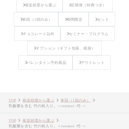
発送頻度から選ぶ
定期便（特典つき）
単回（1回のみ）
期間限定
セット
チョコレート以外
セミナー・プログラム
オプション（ギフト包装、紙袋）
バレンタイン予約商品
アウトレット
TOP
発送頻度から選ぶ
単回（1回のみ）
乳酸菌を含む 竹の粉入り。＜totonoi -竹-＞
TOP
発送頻度から選ぶ
乳酸菌を含む 竹の粉入り。＜totonoi -竹-＞