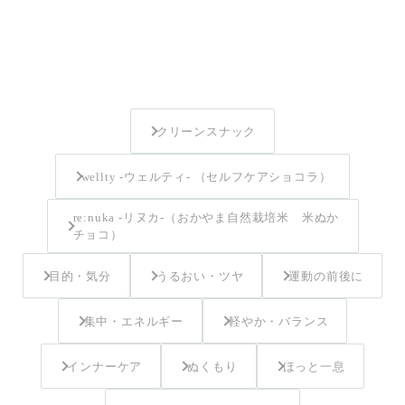
クリーンスナック
wellty -ウェルティ- （セルフケアショコラ）
re:nuka -リヌカ-（おかやま自然栽培米 米ぬか
チョコ）
目的・気分
うるおい・ツヤ
運動の前後に
集中・エネルギー
軽やか・バランス
インナーケア
ぬくもり
ほっと一息