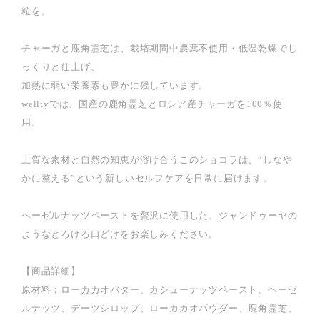
粒を。
チャーガと鹿角霊芝は、栽培期間中農薬不使用・低温乾燥でじ
っくりと仕上げ、
加熱に弱い栄養素も豊かに残しています。
welltyでは、国産の鹿角霊芝とロシア産チャーガを100％使
用。
上質な素材と自然の知恵が溶け合うこのショコラは、“しなや
かに整える”という新しいセルフケアを日常に届けます。
ヘーゼルナッツペーストを贅沢に使用した、ジャンドゥーヤの
ようなとろける口どけをお楽しみください。
【商品詳細】
原材料：ローカカオバター、カシューナッツペースト、ヘーゼ
ルナッツ、デーツシロップ、ローカカオパウダー、鹿角霊芝、