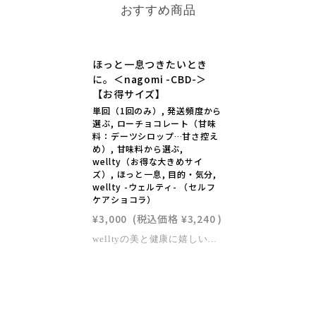
おすすめ商品
ほっと一息つきたいとき
に。＜nagomi -CBD-＞
【お得サイズ】
単回（1回のみ）, 発送頻度から
選ぶ, ローチョコレート（甘味
料：デーツシロップ…甘さ控え
め）, 甘味料から選ぶ,
wellty（お得な大きめサイ
ズ）, ほっと一息, 目的・気分,
wellty -ウェルティ- （セルフ
ケアショコラ）
¥3,000
(税込価格
¥3,240
)
welltyの美と健康に嬉しい特徴wellty chocolateの最大の特徴はローチョコレートであること。非加熱もしくは低温で焙煎をした「生の状態のカカオ豆」を使用し、製造段階においても48度を超えないよう温度管理をして製造しています。そうすることで、カカオ豆が本来持っている酵素やビタミンCなどの加熱に弱い美容と健康に嬉しい栄養素もそのまま摂り入れるというのがローチョコレートの考え方です。※「ロー」には「生（raw）」の意味があります。※welltyではベースのチョコレートはローですが、トッピングの種類によっては高温で加工しているものもあります。 nagomi -CBD-ほっと一息つきたいときや、リラックスタイムにおすすめのCBD入りチョコレート。CBDとはヘンプから抽出される成分カンナビノイドの一種。近年注目を浴び続けており、今では1,000を超える研究論文が発表されています。 ※wellty chocolateの「nagomi -CBD-」は、2024年12月12日の法改正後の基準を満たした商品を販売しております。※CBDが含まれるため妊娠中・授乳中の摂取はお避けください。【商品詳細】原材料：ローカカオバター、デーツシロップ、ローカカオパウダー、麻抽出物末大きさ(約)：H155mm×W75mm特定原材料28品目：なし賞味期限：2026/10/05※ローカカオバター、ローカカオパウダーはペルーもしくはエクアドルのフェアトレードカカオを使用しています。（ペルー：有機JAS認証取得、エクアドル：USDAのORGANIC、ヨーロッパのBIO認証を取得）※デーツシロップは栽培期間中農薬不使用のものを100％使用しています。【ご注意点】・製造工場では、アーモンドを含む製品も製造しています。・すべてハンドメイドのため、商品ごとに大きさや内容量に個体差がございます。・表記はおおよその目安となりますのであらかじめご了承ください。・直射日光、高温多湿の場所を避けて28℃以下の涼しいところに保存して下さい。