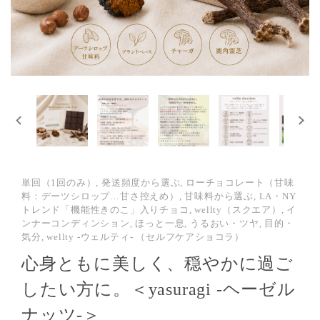
単回（1回のみ）, 発送頻度から選ぶ, ローチョコレート（甘味
料：デーツシロップ…甘さ控えめ）, 甘味料から選ぶ, LA・NY
トレンド「機能性きのこ」入りチョコ, wellty（スクエア）, イ
ンナーコンディンション, ほっと一息, うるおい・ツヤ, 目的・
気分, wellty -ウェルティ- （セルフケアショコラ）
心身ともに美しく、穏やかに過ご
したい方に。＜yasuragi -ヘーゼル
ナッツ-＞