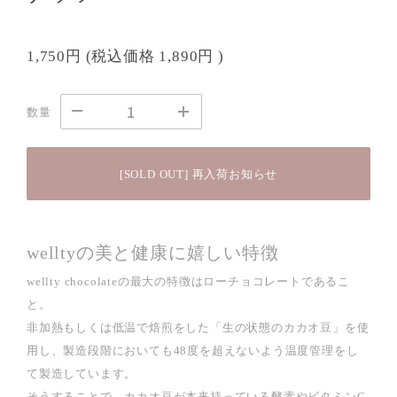
1,750円
(税込価格
1,890円
)
数量
[SOLD OUT] 再入荷お知らせ
welltyの美と健康に嬉しい特徴
wellty chocolateの最大の特徴はローチョコレートであるこ
と。
非加熱もしくは低温で焙煎をした「生の状態のカカオ豆」を使
用し、製造段階においても48度を超えないよう温度管理をし
て製造しています。
そうすることで、カカオ豆が本来持っている酵素やビタミンC