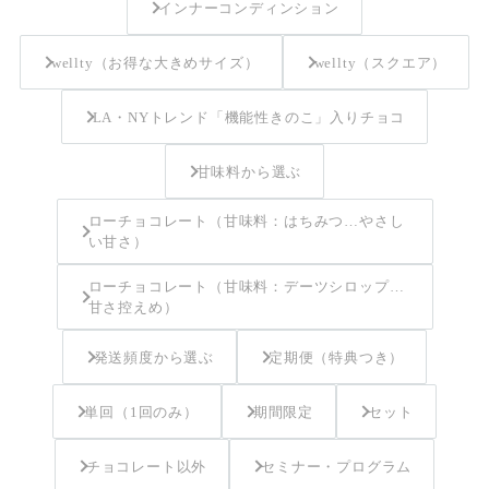
インナーコンディンション
wellty（お得な大きめサイズ）
wellty（スクエア）
LA・NYトレンド「機能性きのこ」入りチョコ
甘味料から選ぶ
ローチョコレート（甘味料：はちみつ…やさし
い甘さ）
ローチョコレート（甘味料：デーツシロップ…
甘さ控えめ）
発送頻度から選ぶ
定期便（特典つき）
単回（1回のみ）
期間限定
セット
チョコレート以外
セミナー・プログラム