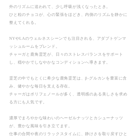
外のリズムに追われて、少し呼吸が浅くなったとき。
ひと粒のチョコが、心の緊張をほどき、内側のリズムを静かに
整えてくれる。
NYやLAのウェルネスシーンでも注目される、アダプトゲンマ
ッシュルームをブレンド。
チャーガと鹿角霊芝が、日々のストレスバランスをサポート
し、穏やかでしなやかなコンディションへ導きます。
霊芝の中でもとくに希少な鹿角霊芝は、β-グルカンを豊富に含
み、健やかな毎日を支える存在。
チャーガはポリフェノールが多く、透明感のある美しさを求め
る方にも人気です。
濃厚でまろやかな味わいのヘーゼルナッツとカシューナッツ
が、豊かな風味を引き立てます。
仕事の合間や夜のリラックスタイムに、静けさを取り戻すひと