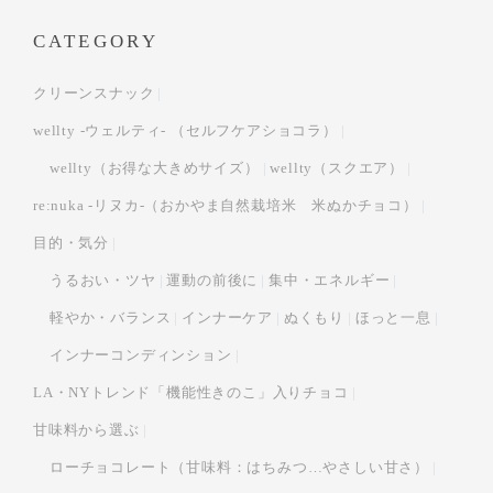
CATEGORY
クリーンスナック
wellty -ウェルティ- （セルフケアショコラ）
wellty（お得な大きめサイズ）
wellty（スクエア）
re:nuka -リヌカ-（おかやま自然栽培米 米ぬかチョコ）
目的・気分
うるおい・ツヤ
運動の前後に
集中・エネルギー
軽やか・バランス
インナーケア
ぬくもり
ほっと一息
インナーコンディンション
LA・NYトレンド「機能性きのこ」入りチョコ
甘味料から選ぶ
ローチョコレート（甘味料：はちみつ…やさしい甘さ）