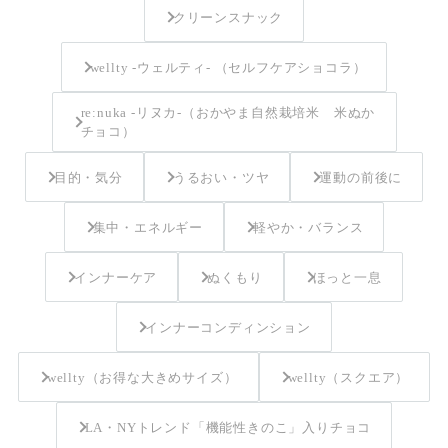
クリーンスナック
wellty -ウェルティ- （セルフケアショコラ）
re:nuka -リヌカ-（おかやま自然栽培米 米ぬか
チョコ）
目的・気分
うるおい・ツヤ
運動の前後に
集中・エネルギー
軽やか・バランス
インナーケア
ぬくもり
ほっと一息
インナーコンディンション
wellty（お得な大きめサイズ）
wellty（スクエア）
LA・NYトレンド「機能性きのこ」入りチョコ