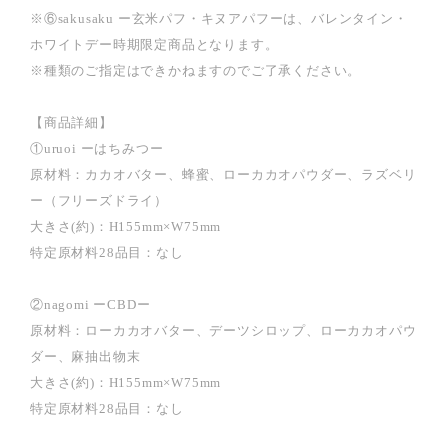
※⑥sakusaku ー玄米パフ・キヌアパフーは、バレンタイン・
ホワイトデー時期限定商品となります。
※種類のご指定はできかねますのでご了承ください。
【商品詳細】
①uruoi ーはちみつー
原材料：カカオバター、蜂蜜、ローカカオパウダー、ラズベリ
ー（フリーズドライ）
大きさ(約)：H155mm×W75mm
特定原材料28品目：なし
②nagomi ーCBDー
原材料：ローカカオバター、デーツシロップ、ローカカオパウ
ダー、麻抽出物末
大きさ(約)：H155mm×W75mm
特定原材料28品目：なし