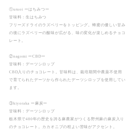
①uruoi ーはちみつー
甘味料：生はちみつ
フリーズドライのラズベリーをトッピング。蜂蜜の優しい甘み
の後にラズベリーの酸味が広がる、味の変化が楽しめるチョコ
レート。
②nagomi ーCBDー
甘味料：デーツシロップ
CBD入りのチョコレート。甘味料は、栽培期間中農薬不使用
で育てられたデーツから作られたデーツシロップを使用してい
ます。
③kiyoraka ー麻炭ー
甘味料：デーツシロップ
栃木県で480年の歴史を誇る麻農家がつくる野州麻の麻炭入り
のチョコレート。カカオニブの程よい苦味がアクセント。