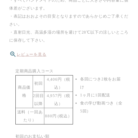
・すべてハンドメイドのため、商品ごとに大きさや内容量に個
体差がございます。
・表記はおおよその目安となりますのであらかじめご了承くだ
さい。
・直射日光、高温多湿の場所を避けて28℃以下の涼しいところ
に保存して下さい。
レビューを見る
定期商品購入コース
各回につき2枚をお届
4,406円（税
初回
け
商品価
込）
1ヶ月に1回配送
格
2回目
4,957円（税
食の学び動画つき（全
以降
込）
5回）
送料（一回あ
880円 (税込）
たり）
初回のお支払い額