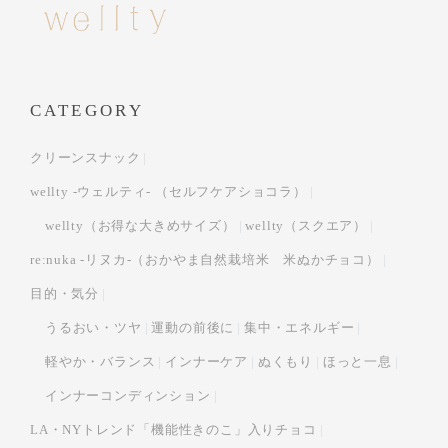
CATEGORY
クリーンスナック
wellty -ウェルティ- （セルフケアショコラ）
wellty（お得な大きめサイズ）
wellty（スクエア）
re:nuka -リヌカ-（おかやま自然栽培米 米ぬかチョコ）
目的・気分
うるおい・ツヤ
運動の前後に
集中・エネルギー
軽やか・バランス
インナーケア
ぬくもり
ほっと一息
インナーコンディンション
LA・NYトレンド「機能性きのこ」入りチョコ