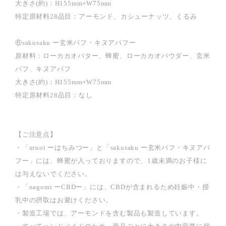
大きさ(約)：H155mm×W75mm
特定原材料28品目：アーモンド、カシューナッツ、くるみ
⑥sakusaku ー玄米パフ・キヌアパフー
原材料：ローカカオバター、蜂蜜、ローカカオパウダー、玄米
パフ、キヌアパフ
大きさ(約)：H155mm×W75mm
特定原材料28品目：なし
【ご注意点】
・「uruoi ーはちみつー」と「sakusaku ー玄米パフ・キヌアパ
フー」には、蜂蜜が入っておりますので、1歳未満のお子様に
は与えないでください。
・「nagomi ーCBDー」には、CBDが含まれるため妊娠中・授
乳中の摂取はお避けください。
・製造工場では、アーモンドを含む製品も製造しています。