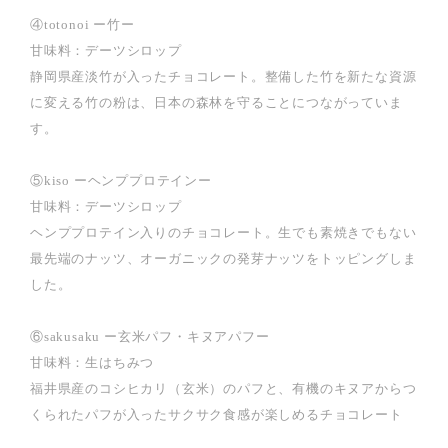
④totonoi ー竹ー
甘味料：デーツシロップ
静岡県産淡竹が入ったチョコレート。整備した竹を新たな資源
に変える竹の粉は、日本の森林を守ることにつながっていま
す。
⑤kiso ーヘンププロテインー
甘味料：デーツシロップ
ヘンププロテイン入りのチョコレート。生でも素焼きでもない
最先端のナッツ、オーガニックの発芽ナッツをトッピングしま
した。
⑥sakusaku ー玄米パフ・キヌアパフー
甘味料：生はちみつ
福井県産のコシヒカリ（玄米）のパフと、有機のキヌアからつ
くられたパフが入ったサクサク食感が楽しめるチョコレート