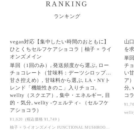
RANKING
ランキング
2
3
vegan対応【集中したい時間のおともに】
山
NEW
ひとくちセルフケアショコラ｜柚子 × ライ
を求
オンズメイン
SOLD OUT
単回
単回（1回のみ）, 発送頻度から選ぶ, ロー
チ
チョコレート（甘味料：デーツシロップ…
い甘
甘さ控えめ）, 甘味料から選ぶ, LA・NYト
ア）
レンド「機能性きのこ」入りチョコ,
分,
wellty（スクエア）, 集中・エネルギー, 目
コ
的・気分, wellty -ウェルティ- （セルフケ
¥1,7
アショコラ）
¥1,620
(税込価格
¥1,749
)
柚子 × ライオンズメイン FUNCTIONAL MUSHROOM COLLECTION 集中したい時間に。柚子香るセルフケアショコラを。 海外で「Brain Mushroom」とも呼ばれるライオンズメインと、 箕面産実生柚子の爽やかな香りを組み合わせた、 デスクワークや勉強時間のおともにおすすめの一粒です。 SELFCARE CHOCOLAT 柚子 × ライオンズメイン 仕事や勉強など集中したい時間のおともに。 海外のウェルネス分野でも注目されている機能性きのこ、ライオンズメインを組み合わせたセルフケアショコラです。 奥深くビターなカカオの味わいにデーツシロップの自然な甘みが重なります。 箕面産実生柚子のフリーズドライが爽やかに香り、気分を切り替えたい時間にもぴったりです。 デスクや冷蔵庫にそっと忍ばせて。 頑張りたい時間に寄り添う軽やかなセルフケアショコラです。 Functional Mushroom Collection Functional Mushroom Collectionは海外のウェルネスシーンでも注目されている「機能性きのこ」をテーマにしたwelltyのコレクションです。 welltyでは美容や健康を意識する毎日の中で無理なく楽しめるセルフケアショコラとして、ローチョコレートに機能性きのこを組み合わせました。 「食べることを我慢する」のではなく、楽しみながら自分をいたわる時間に。 忙しい日々の中でもひとくちずつ美しさを重ねていくためのチョコレートです。 こんな時におすすめ 柚子 × ライオンズメインは特に「集中したい時間」と「気分を切り替えたい時間」におすすめのチョコレートです。 01 WORK TIME デスクワークに パソコン作業や考える時間のおともに。甘さ控えめで仕事中にも食べやすい一粒です。 02 STUDY TIME 勉強や読書に 集中したい時間の小さなご褒美に。柚子の香りが気分をすっきり切り替えてくれます。 03 REFRESH 気分転換に 午後のひと息やリフレッシュしたい時に。爽やかな柚子の余韻が広がります。 04 DAILY RITUAL 頑張る日の習慣に 忙しい日や頭を使う日のセルフケアに。デスクや冷蔵庫にそっと忍ばせておきたい一粒です。 LION'S MANE 海外で「Brain Mushroom」とも呼ばれる、ライオンズメイン。 ライオンズメインは日本ではヤマブシタケとして知られるきのこです。 ふさふさとした見た目がライオンのたてがみに似ていることから海外では「Lion's Mane」と呼ばれています。 ウェルネス分野でも注目されている機能性きのこのひとつで、デスクワークや勉強など集中したい時間のおともとして選ばれています。 welltyでは栽培期間中農薬不使用の長野県産ヤマブシタケを100％使用。 栄養素が残るよう低温乾燥でじっくりと仕上げたものをローチョコレートの一粒に丁寧に閉じ込めました。 ※本品はヤマブシタケを使用した食品です。疾病の診断、治療、予防を目的としたものではありません。 素材と製法のこだわり ライオンズメイン 海外では「Brain Mushroom」とも呼ばれ、ウェルネス分野で注目されているきのこ素材です。 welltyでは栽培期間中農薬不使用の長野県産ヤマブシタケを100％使用しています。低温乾燥でじっくり仕上げたものを選びました。 実生柚子 トッピングには大阪府箕面市の実生柚子のフリーズドライを使用しています。 実生柚子は種から育ち、実をつけるまでに長い年月を要する希少な柚子。爽やかな香りとほろ苦さがカカオの味わいを引き立てます。 ローチョコレート製法 ベースのチョコレートは製造段階において48℃を超えないよう温度管理をして製造しています。 カカオ本来の風味を生かした奥深くなめらかな味わいです。 デーツシロップ 甘味にはデーツシロップを使用。 樹上完熟させたデーツから、沸騰させずに丁寧に抽出。ビタミン、ミネラル、食物繊維が豊富で、血糖値も上がりづらい天然の甘みです。デーツシロップを甘味料に使用したwellty商品は、動物性原材料を一切使用していません。 白砂糖・乳製品・乳化剤不使用 白砂糖、乳製品、乳化剤を使わず、素材を生かしたシンプルな原材料でつくっています。美容や健康を意識する方にも手に取っていただきやすいチョコレートです。 味わいの特徴 ローカカオバターとローカカオパウダーをベースにした奥行きのあるビターな味わい。 デーツシロップのやさしい甘みがカカオの深みをまろやかに引き立てます。 仕上げには箕面産実生柚子のフリーズドライをトッピング。 柚子の爽やかな香りとほろ苦さが広がり、気分を切り替えたい時間にもぴったりの味わいです。 おすすめの楽しみ方 Work time｜デスクワークのおともに パソコン作業や考える時間に。甘さ控えめのチョコレートで仕事中の小さなセルフケアに。 Study time｜勉強や読書の時間に 集中したい時間のひと口に。柚子の爽やかな香りが気分を軽やかに切り替えてくれます。 Refresh time｜午後の気分転換に ほっと一息つきたい午後に。奥深いカカオと柚子の余韻で気持ちを整える時間におすすめです。 MISHO YUZU 使用している柚子は「ゆらぎスタイル」の大阪府箕面市の実生柚子です。 実生柚子は奈良時代から薬用植物として日本人の暮らしに深く根づいてきた柚子の原種。 他品種と交配されることなく、ピュアな遺伝子を1200年以上にわたって受け継いでいるのが特徴です。 挿し木して人工栽培される一般的な柚子が約3年で収穫に至るのに対し、実生柚子は結実までに18年もの歳月を要するといわれています。 里山の奥深くに息づく希少な実生柚子。 その爽やかな香りをライオンズメインのチョコレートに合わせました。 ゆらぎスタイルホームページはこちら ABOUT wellty chocolate wellty chocolateは美容、健康、エシカルを大切にしたローチョコレートブランドです。 目指しているのは罪悪感なく楽しめるだけではなく、食べることで心も身体も社会もプラスになる「ギルトフリーのその先」のチョコレート。 日常の中に心も身体もキレイになれるご褒美時間を。 ひとくちずつ美しさを重ねていく。welltyはそんな食のセルフケアをお届けします。 wellty 6つのこだわり RAW CHOCOLATE カカオ本来の風味と栄養を大切にするローチョコレート製法。 SIMPLE 白砂糖、乳製品、乳化剤不使用。素材の個性を生かしたシンプルな原材料。 FAIR TRADE 生産背景にも配慮したフェアトレードカカオを使用。 ETHICAL 環境に配慮したパッケージを採用し、プラスチック削減にも取り組んでいます。 DONATION 売上の一部を、児童労働撤廃、動物福祉、森林保全などに取り組む団体へ寄付しています。 PROFESSIONAL ダイエットヘルスコーチの知見を活かした開発とショコラティエの技術で美味しさを追求しています。 SELFCARE MESSAGE 頑張りたい時間に寄り添う、ひとくちを。 デスクワークや勉強など集中したい時間のおともに。 爽やかな柚子の香りと奥深いカカオの味わいで気分を切り替える小さなセルフケアを。 柚子 × ライオンズメインは、毎日を前向きに過ごしたいあなたに贈る“セルフケアショコラ”です。 商品情報 商品名 柚子 × ライオンズメイン 内容量 3.5g × 5個入り 原材料 ローカカオバター、デーツシロップ、ローカカオパウダー、ヤマブシタケ、柚子フリーズドライ 特定原材料等28品目 なし 賞味期限 2026/08/19 保存方法 直射日光、高温多湿の場所を避けて15℃以下の涼しいところに保存して下さい。 ※ローカカオバター、ローカカオパウダーはエクアドルもしくはペルーのフェアトレードカカオを使用しています。 （エクアドル：USDAのORGANIC、ヨーロッパのBIO認証を取得したもの、もしくはオーガニックグレードのもの。ペルー：有機JAS認証取得） ※ヤマブシタケは栽培期間中農薬不使用のものを100％使用しています。（長野県産） ※柚子は栽培期間中農薬不使用の実生柚子を100％使用しています。（箕面産） ご注意 ・特定原材料8品目（えび、かに、小麦、そば、卵、乳、落花生、くるみ）を使用した設備で製造しています。 ・すべてハンドメイドのため商品ごとに大きさや内容量に個体差がございます。 ・表記はおおよその目安となりますのであらかじめご了承ください。 ・直射日光、高温多湿の場所を避けて15℃以下の涼しいところに保存して下さい。 ・冷蔵庫の野菜室で保管していただくことで温度が下がりすぎず、風味を損なわずに美味しくお召し上がりいただけます。