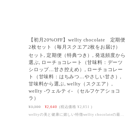
1
【初月20%OFF】wellty chocolate 定期便
2枚セット（毎月スクエア2枚をお届け）
セット, 定期便（特典つき）, 発送頻度から
選ぶ, ローチョコレート（甘味料：デーツ
シロップ…甘さ控えめ）, ローチョコレー
ト（甘味料：はちみつ…やさしい甘さ）,
甘味料から選ぶ, wellty（スクエア）,
wellty -ウェルティ- （セルフケアショコ
ラ）
¥3,300
¥2,640
(税込価格
¥2,851
)
welltyの美と健康に嬉しい特徴wellty chocolateの最大の特徴はローチョコレートであること。非加熱もしくは低温で焙煎をした「生の状態のカカオ豆」を使用し、製造段階においても48度を超えないよう温度管理をして製造しています。そうすることで、カカオ豆が本来持っている酵素やビタミンCなどの加熱に弱い美容と健康に嬉しい栄養素もそのまま摂り入れるというのがローチョコレートの考え方です。※「ロー」には「生（raw）」の意味があります。※welltyではベースのチョコレートはローですが、トッピングの種類によっては高温で加工しているものもあります。 人生を美しく楽しむためのwellty定期便・甘いものがなかなかやめられない。 ・体と美容にやさしくて、エシカルなチョコレートを毎月お得に食べたい。 そんな方におすすめなwelltyの定期便。 wellty chocolate＜スクエア＞が毎月2枚届く、継続コース。心身ともにキレイになるための食習慣を、まずはおやつから始めてみませんか？【定期便限定！3大特典】①ずっと10％OFF②お得な送料（クール便も年間同じ送料でお届け）・北海道・沖縄・離島以外の送料：880円（税込）・北海道の送料：1,375円（税込）・沖縄・離島の送料：1,430円（税込）※離島送料は決済時にショップにて変更させていただきます。③「一生ダイエットで悩まない！食の選び方」動画 （月1回。全5回配信）④1年ご継続いただくと、13ヶ月目以降はずっと12％OFFでのお届けとなります。【定期便について】・2回目以降解約可能です。・初月20％OFF、2ヶ月目以降ずっと10％OFFでのお届けとなります。・1年ご継続いただくと、13ヶ月目以降はずっと12％OFFでのお届けとなります。・30日ごとのお届けとなります。（お届け間隔はマイページよりご変更いただけます。）・他の商品との同梱も可能です。（予約商品以外。2ヶ月目以降もマイページから追加可能です。）・スキップ機能もございます。（既に確定した注文、発送済の注文は変更できませんのでご注意ください。一度スキップを実行すると、次回の配送が完了するまで再度スキップすることができません。）【セット内容】 8種類から2枚届きます。組み合わせはA~Cよりお選びいただけます。※種類のご指定はできかねます。※以下の種類以外にも期間限定商品や新商品をお届けする場合もございます。食物アレルギーがある場合は、備考欄にご入力ください。A.はちみつ・デーツシロップセット毎月、甘味料がはちみつの種類（①、⑥、⑦）が1枚、デーツシロップの種類（②〜⑤、⑧）が1枚ずつ、合計2枚届きます。※「sakusaku」は季節限定、「hirameki」は不定期販売のため、「uruoi」が届く頻度が高くなります。※届く順番はランダムのため、先月分と一部重複することもございます。お届け例：1ヶ月目uruoi・kiso、2ヶ月目uruoi・totonoi、3ヶ月目hirameki、totonoiなどB.ヴィーガンセット甘味料がデーツシロップの種類（②〜⑤、⑧）から2枚届きます。※届く順番はランダムのため、先月分と一部重複することもございます。お届け例：1ヶ月目kiyoraka・kiso、2ヶ月目nagomi・yasuragi、3ヶ月目kiyoraka、totonoiなどC.ランダム①〜⑧の8種類のうち、毎月2枚届きます。※届く順番はランダムのため、2枚とも甘味料がデーツシロップもしくは、甘味料がはちみつのこともございます。お届け例：1ヶ月目uruoi・kiso、2ヶ月目kiyoraka・totonoi、3ヶ月目uruoi、nagomiなど【種類】wellty chocolate「スクエア」8種類のうち、毎月2枚届きます。①uruoi ーはちみつー 甘味料：生はちみつフリーズドライのラズベリーをトッピング。蜂蜜の優しい甘みの後にラズベリーの酸味が広がる、味の変化が楽しめるチョコレート。②nagomi ーCBDー甘味料：デーツシロップCBD入りのチョコレート。甘味料は、栽培期間中農薬不使用で育てられたデーツから作られたデーツシロップを使用しています。③kiyoraka ー麻炭ー甘味料：デーツシロップ栃木県で480年の歴史を誇る麻農家がつくる野州麻の麻炭入りのチョコレート。カカオニブの程よい苦味がアクセント。④totonoi ー竹ー甘味料：デーツシロップ静岡県産淡竹が入ったチョコレート。整備した竹を新たな資源に変える竹の粉は、日本の森林を守ることにつながっています。⑤kiso ーヘンププロテインー甘味料：デーツシロップヘンププロテイン入りのチョコレート。生でも素焼きでもない最先端のナッツ、オーガニックの発芽ナッツをトッピングしました。⑥sakusaku ー玄米パフ・キヌアパフー甘味料：生はちみつ福井県産のコシヒカリ（玄米）のパフと、有機のキヌアからつくられたパフが入ったサクサク食感が楽しめるチョコレート ⑦hirameki ー柚子ー甘味料：生はちみつ仕事や勉強を集中したいときに寄り添うチョコレート。海外でも注目されている機能性キノコの一種、ライオンズメイン（ヤマブシタケ）入り。 ⑧yasuragi ージャンドゥーヤー甘味料：デーツシロップ心身ともに美しく、穏やかに過ごしたい方におすすめなチョコレート。海外で注目を集めている機能性きのこ、チャーガと鹿角霊芝入り。※⑥sakusaku ー玄米パフ・キヌアパフーは、バレンタイン・ホワイトデー時期限定商品となります。※種類のご指定はできかねますのでご了承ください。【商品詳細】①uruoi ーはちみつー 原材料：ローカカオバター、蜂蜜、ローカカオパウダー、ラズベリー（フリーズドライ）大きさ(約)：H75mm×W75mm特定原材料28品目：なし②nagomi ーCBDー原材料：ローカカオバター、デーツシロップ、ローカカオパウダー、麻抽出物末大きさ(約)：H75mm×W75mm特定原材料28品目：なし③kiyoraka ー麻炭ー原材料：ローカカオバター、デーツシロップ、ローカカオパウダー、ローカカオニブ/植物炭末色素（麻炭）大きさ(約)：H75mm×W75mm特定原材料28品目：なし④totonoi ー竹ー原材料：ローカカオバター、デーツシロップ、ローカカオパウダー、ドライみかん、淡竹微粉末大きさ(約)：H75mm×W75mm特定原材料28品目：なし⑤kiso ーヘンププロテインー原材料：ローカカオバター、デーツシロップ、ローカカオパウダー、発芽ナッツ（アーモンド、ピーカンズ、ブラジルナッツ、カシューナッツ、ヘーゼルナッツ、くるみ、パンプキンシード）、麻の実粉末大きさ(約)：H75mm×W75mm特定原材料28品目：アーモンド、カシューナッツ、くるみ⑥sakusaku ー玄米パフ・キヌアパフー原材料：ローカカオバター、蜂蜜、ローカカオパウダー、玄米パフ、キヌアパフ大きさ(約)：H75mm×W75mm特定原材料28品目：なし⑦hirameki ー柚子ー原材料：ローカカオバター、蜂蜜、ローカカオパウダー、ヤマブシタケ、柚子粉末、柚子フリーズドライ大きさ(約)：H75mm×W75mm特定原材料28品目：なし⑧yasuragi ージャンドゥーヤー原材料：ローカカオバター、カシューナッツペースト、ヘーゼルナッツ、デーツシロップ、ローカカオパウダー、鹿角霊芝、チャーガ大きさ(約)：H75mm×W75mm特定原材料28品目：カシューナッツ【ご注意点】・「uruoi ーはちみつー」「sakusaku ー玄米パフ・キヌアパフー」「hirameki ー柚子」には、蜂蜜が入っておりますので、1歳未満のお子様には与えないでください。・「nagomi ーCBDー」には、CBDが含まれるため妊娠中・授乳中の摂取はお避けください。・製造工場では、アーモンドを含む製品も製造しています。・すべてハンドメイドのため、商品ごとに大きさや内容量に個体差がございます。・表記はおおよその目安となりますのであらかじめご了承ください。・直射日光、高温多湿の場所を避けて28℃以下の涼しいところに保存して下さい。「hirameki ー柚子」、「yasuragi ージャンドゥーヤ」は15℃以下の涼しいところに保存して下さい。