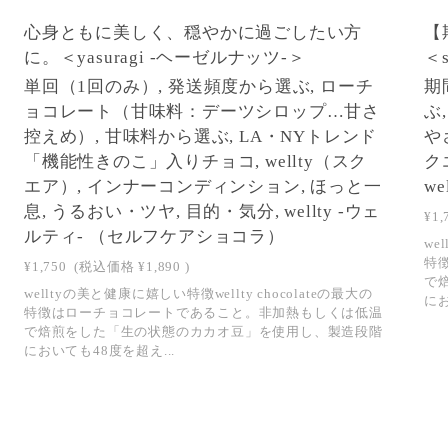
SOLD OUT
心身ともに美しく、穏やかに過ごしたい方
【
に。＜yasuragi -ヘーゼルナッツ-＞
＜
単回（1回のみ）, 発送頻度から選ぶ, ローチ
期
ョコレート（甘味料：デーツシロップ…甘さ
ぶ
控えめ）, 甘味料から選ぶ, LA・NYトレンド
や
「機能性きのこ」入りチョコ, wellty（スク
ク
エア）, インナーコンディンション, ほっと一
w
息, うるおい・ツヤ, 目的・気分, wellty -ウェ
¥1,
ルティ- （セルフケアショコラ）
we
特
¥1,750
(税込価格
¥1,890
)
で
welltyの美と健康に嬉しい特徴wellty chocolateの最大の
にお
特徴はローチョコレートであること。非加熱もしくは低温
で焙煎をした「生の状態のカカオ豆」を使用し、製造段階
においても48度を超え...