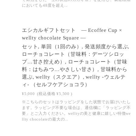
においても48度を超え...
エシカルギフトセット ― Ecoffee Cup ×
wellty chocolate Square ―
セット, 単回（1回のみ）, 発送頻度から選ぶ,
ローチョコレート（甘味料：デーツシロッ
プ…甘さ控えめ）, ローチョコレート（甘味
料：はちみつ…やさしい甘さ）, 甘味料から
選ぶ, wellty（スクエア）, wellty -ウェルテ
ィ- （セルフケアショコラ）
¥5,000
(税込価格
¥5,500
)
※こちらのセットはラッピングをした状態でお届けいたし
ます。ラッピング不要な場合は、通信欄に「ラッピング不
要」とご入力ください。welltyの美と健康に嬉しい特徴we
llty chocolateの最大の...