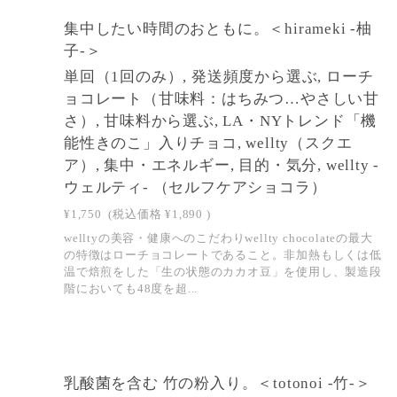
SOLD OUT
集中したい時間のおともに。＜hirameki -柚
子-＞
単回（1回のみ）, 発送頻度から選ぶ, ローチ
ョコレート（甘味料：はちみつ…やさしい甘
さ）, 甘味料から選ぶ, LA・NYトレンド「機
能性きのこ」入りチョコ, wellty（スクエ
ア）, 集中・エネルギー, 目的・気分, wellty -
ウェルティ- （セルフケアショコラ）
¥1,750
(税込価格
¥1,890
)
welltyの美容・健康へのこだわりwellty chocolateの最大
の特徴はローチョコレートであること。非加熱もしくは低
温で焙煎をした「生の状態のカカオ豆」を使用し、製造段
階においても48度を超...
SOLD OUT
乳酸菌を含む 竹の粉入り。＜totonoi -竹-＞