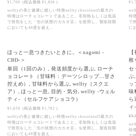
¥1,700
(税込価格
¥1,836
)
¥1,
welltyの美と健康に嬉しい特徴wellty chocolateの最大の
we
特徴はローチョコレートであること。非加熱もしくは低温
特
で焙煎をした「生の状態のカカオ豆」を使用し、製造段階
で
においても48度を超え...
にお
ほっと一息つきたいときに。＜nagomi -
【初
CBD-＞
枚
単回（1回のみ）, 発送頻度から選ぶ, ローチ
セ
ョコレート（甘味料：デーツシロップ…甘さ
ぶ
控えめ）, 甘味料から選ぶ, wellty（スクエ
ッ
ア）, ほっと一息, 目的・気分, wellty -ウェル
味
ティ- （セルフケアショコラ）
ら選
ィ
¥1,650
(税込価格
¥1,782
)
¥3,
welltyの美と健康に嬉しい特徴wellty chocolateの最大の
特徴はローチョコレートであること。非加熱もしくは低温
we
で焙煎をした「生の状態のカカオ豆」を使用し、製造段階
特
においても48度を超え...
で