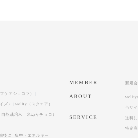
MEMBER
新規会
（セルフケアショコラ）
ABOUT
well
サイズ）
wellty（スクエア）
当サイ
おかやま自然栽培米 米ぬかチョコ）
SERVICE
送料に
特定商
前後に
集中・エネルギー