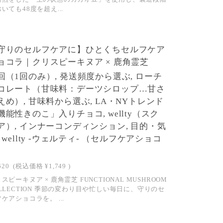
いても48度を超え...
NEW
守りのセルフケアに】ひとくちセルフケア
SOLD OUT
ョコラ｜クリスピーキヌア × 鹿角霊芝
回（1回のみ）, 発送頻度から選ぶ, ローチ
コレート（甘味料：デーツシロップ…甘さ
えめ）, 甘味料から選ぶ, LA・NYトレンド
機能性きのこ」入りチョコ, wellty（スク
ア）, インナーコンディンション, 目的・気
, wellty -ウェルティ- （セルフケアショコ
）
620
(税込価格
¥1,749
)
スピーキヌア × 鹿角霊芝 FUNCTIONAL MUSHROOM
LLECTION 季節の変わり目や忙しい毎日に、守りのセ
ケアショコラを。 ...