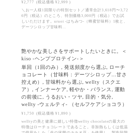
¥2,777
(税込価格
¥2,999
)
＼お一人様1回限りの特別セット／通常合計3,618円〜3,72
6円（税込）のところ、特別価格3,000円（税込）でお試
しいただけます。uruoi -はちみつ-（蜂蜜甘味料）1枚と、
デーツシロップ甘味料...
艶やかな美しさをサポートしたいときに。＜
kiso -ヘンププロテイン-＞
単回（1回のみ）, 発送頻度から選ぶ, ローチ
ョコレート（甘味料：デーツシロップ…甘さ
控えめ）, 甘味料から選ぶ, wellty（スクエ
ア）, インナーケア, 軽やか・バランス, 運動
の前後に, うるおい・ツヤ, 目的・気分,
wellty -ウェルティ- （セルフケアショコラ）
¥1,750
(税込価格
¥1,890
)
welltyの美と健康に嬉しい特徴wellty chocolateの最大の
特徴はローチョコレートであること。非加熱もしくは低温
で焙煎をした「生の状態のカカオ豆」を使用し、製造段階