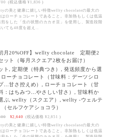
700
(税込価格
¥1,836
)
lltyの美と健康に嬉しい特徴wellty chocolateの最大の
徴はローチョコレートであること。非加熱もしくは低温
焙煎をした「生の状態のカカオ豆」を使用し、製造段階
いても48度を超え...
月20%OFF】wellty chocolate 定期便2
セット（毎月スクエア2枚をお届け）
ット, 定期便（特典つき）, 発送頻度から選
, ローチョコレート（甘味料：デーツシロ
プ…甘さ控えめ）, ローチョコレート（甘
料：はちみつ…やさしい甘さ）, 甘味料か
ぶ, wellty（スクエア）, wellty -ウェルテ
- （セルフケアショコラ）
300
¥2,640
(税込価格
¥2,851
)
lltyの美と健康に嬉しい特徴wellty chocolateの最大の
徴はローチョコレートであること。非加熱もしくは低温
焙煎をした「生の状態のカカオ豆」を使用し、製造段階