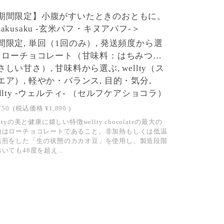
SOLD OUT
期間限定】小腹がすいたときのおともに。
sakusaku -玄米パフ・キヌアパフ-＞
間限定, 単回（1回のみ）, 発送頻度から選
, ローチョコレート（甘味料：はちみつ…
さしい甘さ）, 甘味料から選ぶ, wellty（ス
エア）, 軽やか・バランス, 目的・気分,
ellty -ウェルティ- （セルフケアショコラ）
750
(税込価格
¥1,890
)
lltyの美と健康に嬉しい特徴wellty chocolateの最大の
徴はローチョコレートであること。非加熱もしくは低温
焙煎をした「生の状態のカカオ豆」を使用し、製造段階
いても48度を超え...