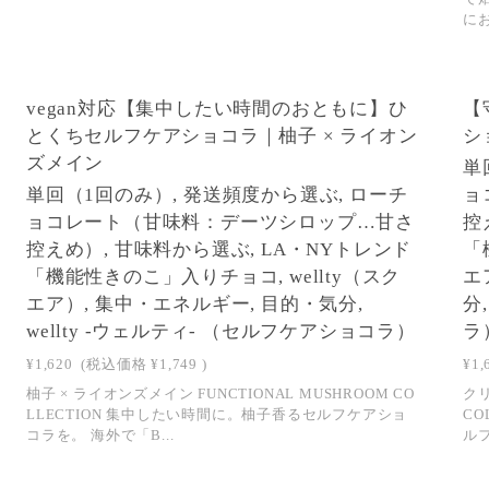
にお
NEW
vegan対応【集中したい時間のおともに】ひ
【
SOLD OUT
とくちセルフケアショコラ｜柚子 × ライオン
シ
ズメイン
単
単回（1回のみ）, 発送頻度から選ぶ, ローチ
ョ
ョコレート（甘味料：デーツシロップ…甘さ
控
控えめ）, 甘味料から選ぶ, LA・NYトレンド
「
「機能性きのこ」入りチョコ, wellty（スク
エ
エア）, 集中・エネルギー, 目的・気分,
分
wellty -ウェルティ- （セルフケアショコラ）
ラ
¥1,620
(税込価格
¥1,749
)
¥1,
柚子 × ライオンズメイン FUNCTIONAL MUSHROOM CO
クリ
LLECTION 集中したい時間に。柚子香るセルフケアショ
CO
コラを。 海外で「B...
ルフ