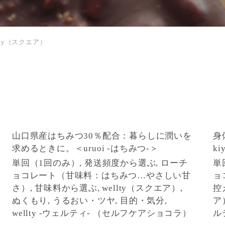
llty（スクエア）
山口県産はちみつ30％配合：暮らしに潤いを
身
求めるときに。＜uruoi -はちみつ-＞
ki
単回（1回のみ）, 発送頻度から選ぶ, ローチ
単
ョコレート（甘味料：はちみつ…やさしい甘
ョ
さ）, 甘味料から選ぶ, wellty（スクエア）,
控
ぬくもり, うるおい・ツヤ, 目的・気分,
ア
wellty -ウェルティ- （セルフケアショコラ）
ル