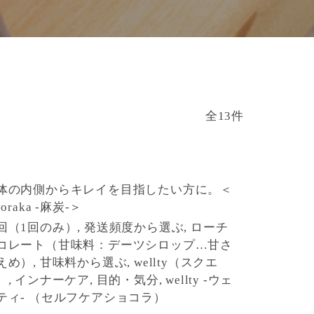
全13件
体の内側からキレイを目指したい方に。＜
yoraka -麻炭-＞
回（1回のみ）, 発送頻度から選ぶ, ローチ
コレート（甘味料：デーツシロップ…甘さ
えめ）, 甘味料から選ぶ, wellty（スクエ
）, インナーケア, 目的・気分, wellty -ウェ
ティ- （セルフケアショコラ）