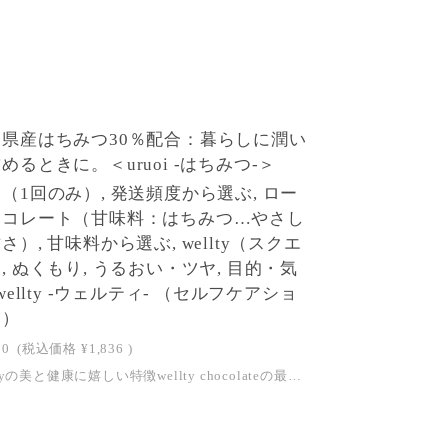
口県産はちみつ30％配合：暮らしに潤い
めるときに。＜uruoi -はちみつ-＞
（1回のみ）, 発送頻度から選ぶ, ロー
ョコレート（甘味料：はちみつ…やさし
さ）, 甘味料から選ぶ, wellty（スクエ
, ぬくもり, うるおい・ツヤ, 目的・気
 wellty -ウェルティ- （セルフケアショ
ラ）
00
(税込価格
¥1,836
)
welltyの美と健康に嬉しい特徴wellty chocolateの最大の特徴はローチョコレートであること。非加熱もしくは低温で焙煎をした「生の状態のカカオ豆」を使用し、製造段階においても48度を超えないよう温度管理をして製造しています。そうすることで、カカオ豆が本来持っている酵素やビタミンCなどの加熱に弱い美容と健康に嬉しい栄養素もそのまま摂り入れるというのがローチョコレートの考え方です。※「ロー」には「生（raw）」の意味があります。※welltyではベースのチョコレートはローですが、トッピングの種類によっては高温で加工しているものもあります。 uruoi -はちみつ-栄養素や酵素が損なわれることなく豊富に含まれた、非加熱の蜂蜜を使用したチョコレート。トッピングには、フリーズドライ製法でつくられたラズベリーを使用。ラズベリーには、ポリフェノールの一種やビタミンCやビタミンEなど、美容に嬉しい栄養素が豊富に含まれています。フリーズドライは、高い温度の熱を加えずにつくるため、熱に弱いビタミンなどの栄養素を壊すことなく、凝縮された栄養素をとることができます。 ＜welltyで使用する蜂蜜＞全国でもトップクラスの品質と言われている山口県の「ときつ養蜂園」の蜂蜜を甘味料に使用。ときつ養蜂園は、農薬・抗生物質・除草剤を一切使用しないミツバチや人、地球にやさしいケミカルフリーな養蜂をおこなっています。また、はちみつのもつ自然本来のおいしさをそのまま提供する為に、「低温加熱」を採用。採れたままの美味しさにこだわり、布でこしただけで一切加工をしない、ときつ養蜂園の蜂蜜の風味がひろがる特別なチョコレートをお楽しみください。 ときつ養蜂園ホームページはこちらをクリック＞＞【商品詳細】原材料：ローカカオバター、蜂蜜、ローカカオパウダー、ラズベリー（フリーズドライ）※ローカカオパウダーはペルーもしくはエクアドルのフェアトレードカカオを使用しています。（ペルー：有機JAS認証取得、エクアドル：USDAのORGANIC、ヨーロッパのBIO認証を取得）※ローカカオバターはエクアドルのフェアトレードカカオ。カカオバターを更に追発酵させて作る非常に珍しい発酵カカオバターを使用しています。（栽培期間中農薬不使用）※蜂蜜は残留農薬不検出の証明書を取得したものを100％使用しています。大きさ(約)：H75mm×W75mm特定原材料28品目：なし賞味期限：2026/10/05【ご注意点】・蜂蜜が入っておりますので、1歳未満のお子様には与えないでください。・製造工場では、アーモンドを含む製品も製造しています。・すべてハンドメイドのため、商品ごとに大きさや内容量に個体差がございます。・表記はおおよその目安となりますのであらかじめご了承ください。・直射日光、高温多湿の場所を避けて28℃以下の涼しいところに保存して下さい。